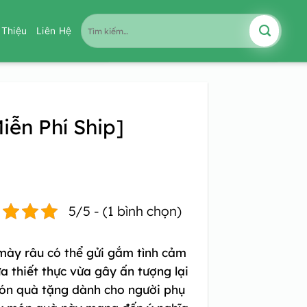
Tìm
i Thiệu
Liên Hệ
kiếm:
iễn Phí Ship]
5/5 - (1 bình chọn)
mày râu có thể gửi gắm tình cảm
 thiết thực vừa gây ấn tượng lại
món quà tặng dành cho người phụ