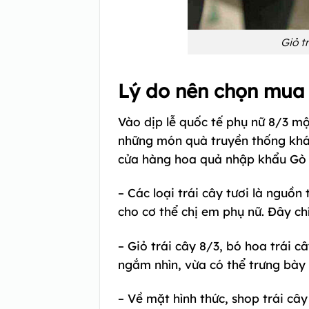
Giỏ t
Lý do nên chọn mua 
Vào dịp lễ quốc tế phụ nữ 8/3 mộ
những món quà truyền thống khá
cửa hàng hoa quả nhập khẩu Gò V
– Các loại trái cây tươi là nguồ
cho cơ thể chị em phụ nữ. Đây ch
– Giỏ trái cây 8/3, bó hoa trái c
ngắm nhìn, vừa có thể trưng bày 
– Về mặt hình thức, shop trái c