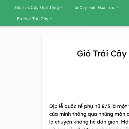
Bỏ
Giỏ Trái Cây Quà Tặng
Trái Cây kèm Hoa Tươi
qua
nội
Bó Hoa Trái Cây
dung
Giỏ Trái Cây
Dịp lễ quốc tế phụ nữ 8/3 là mộ
của mình thông qua những món qu
là chuyện không hề đơn giản. Mộ