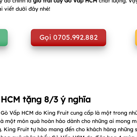
y đó chính là
giỏ trái cây Gò Vấp HCM
chất lượng. Vậ
i viết dưới đây nhé!
Gọi 0705.992.882
 HCM tặng 8/3 ý nghĩa
u Gò Vấp HCM do King Fruit cung cấp là một trong nh
nh là một món quà hoàn hảo dành cho những ai mong 
g. King Fruit tự hào mang đến cho khách hàng những 