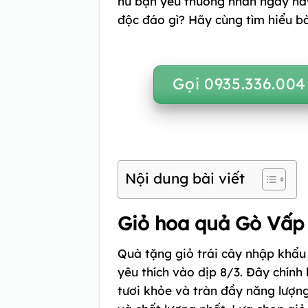
nữ bạn yêu thương nhân ngày nà
độc đáo gì? Hãy cùng tìm hiểu bà
Gọi 0935.336.004
Nội dung bài viết
Giỏ hoa quả Gò Vấp
Quà tặng giỏ trái cây nhập khẩ
yêu thích vào dịp 8/3. Đây chí
tươi khỏe và tràn đầy năng lượn