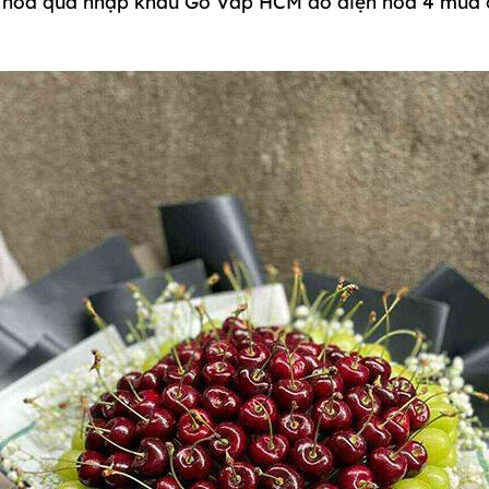
iỏ hoa quả nhập khẩu Gò Vấp HCM do điện hoa 4 mùa 