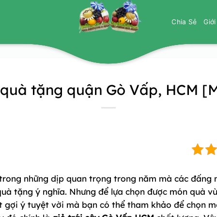
Chia Sẻ
Giớ
 quà tặng quận Gò Vấp, HCM [M
t trong những dịp quan trọng trong năm mà các đấng 
à tặng ý nghĩa. Nhưng để lựa chọn được món quà vừa
t gợi ý tuyệt vời mà bạn có thể tham khảo để chọn 