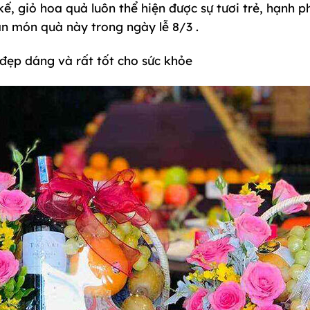
kế, giỏ hoa quả luôn thể hiện được sự tươi trẻ, hạnh 
n món quà này trong ngày lễ 8/3 .
 đẹp dáng và rất tốt cho sức khỏe