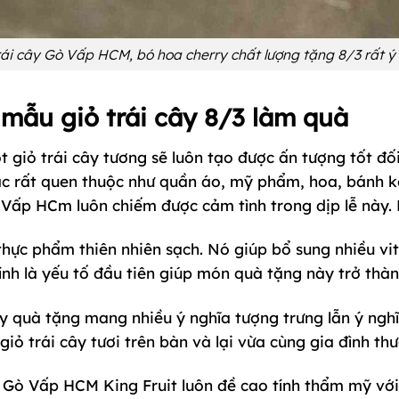
rái cây Gò Vấp HCM, bó hoa cherry chất lượng tặng 8/3 rất ý
mẫu giỏ trái cây 8/3 làm quà
t giỏ trái cây tương sẽ luôn tạo được ấn tượng tốt đối
c rất quen thuộc như quần áo, mỹ phẩm, hoa, bánh k
ấp HCm luôn chiếm được cảm tình trong dịp lễ này. Lý
n thực phẩm thiên nhiên sạch. Nó giúp bổ sung nhiều 
ính là yếu tố đầu tiên giúp món quà tặng này trở thàn
ây quà tặng mang nhiều ý nghĩa tượng trưng lẫn ý nghĩ
giỏ trái cây tươi trên bàn và lại vừa cùng gia đình th
ây Gò Vấp HCM King Fruit luôn đề cao tính thẩm mỹ vớ