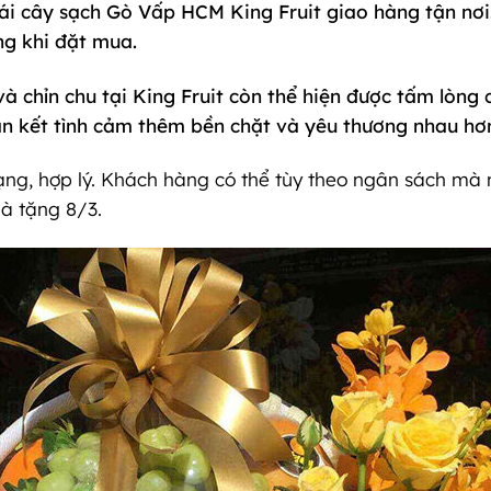
rái cây sạch Gò Vấp HCM King Fruit giao hàng tận nơi
ng khi đặt mua.
và chỉn chu tại King Fruit còn thể hiện được tấm lòng
ắn kết tình cảm thêm bền chặt và yêu thương nhau hơ
ng, hợp lý. Khách hàng có thể tùy theo ngân sách mà 
à tặng 8/3.