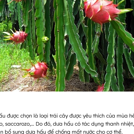
 được chọn là loại trái cây được yêu thích của mùa h
o, saccarozo,… Do đó, dưa hấu có tác dụng thanh nhiệt, 
ên bổ sung dưa hấu để chống mất nước cho cơ thể.