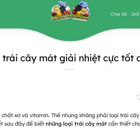
Chia Sẻ
Giớ
 trái cây mát giải nhiệt cực tốt
o chất xơ và vitamin. Thế nhưng không phải loại trái câ
ết sau đây để biết
những loại trái cây mát
cần thiết cho