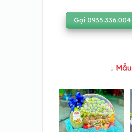
Gọi 0935.336.004
↓ Mẫu