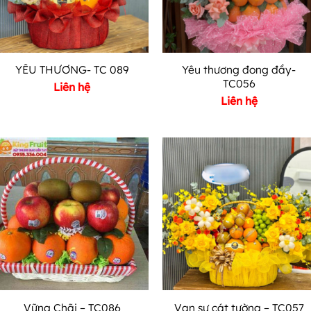
Yêu thương đong đầy-
YÊU THƯƠNG- TC 089
TC056
Liên hệ
Liên hệ
Vững Chãi – TC086
Vạn sự cát tường – TC057