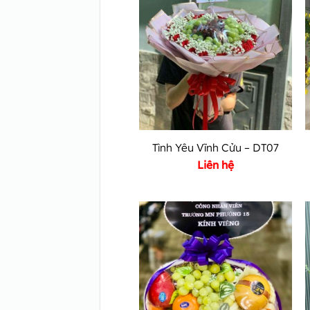
Tình Yêu Vĩnh Cửu – DT07
Liên hệ