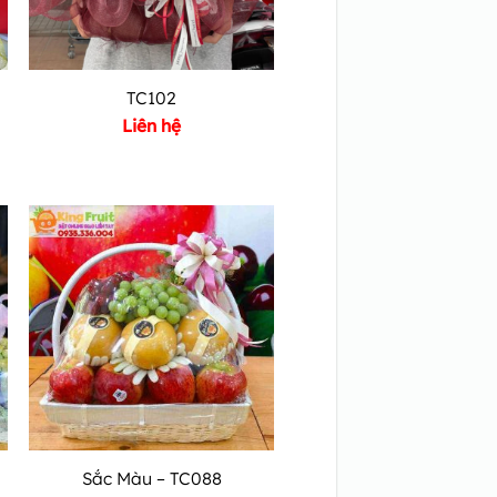
TC102
Liên hệ
Sắc Màu – TC088