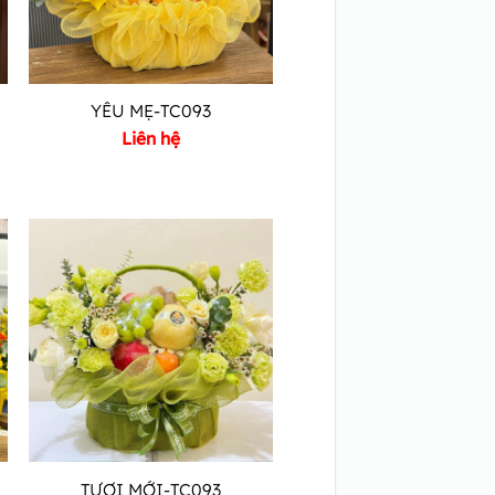
YÊU MẸ-TC093
Liên hệ
TƯƠI MỚI-TC093