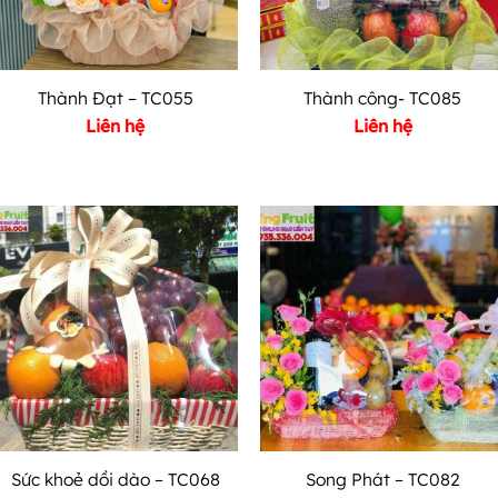
Thành Đạt – TC055
Thành công- TC085
Liên hệ
Liên hệ
Sức khoẻ dồi dào – TC068
Song Phát – TC082