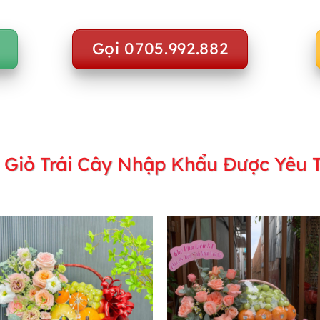
Gọi 0705.992.882
 Giỏ Trái Cây Nhập Khẩu Được Yêu T