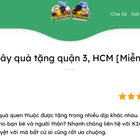
Chia Sẻ
Giớ
Cây quà tặng quận 3, HCM [Miễn
quà quen thuộc được tặng trong nhiều dịp khác nhau.
cho bạn bè và người thân? Nhanh chóng liên hệ với KI
ệt vời mà bất cứ ai cũng rất ưa chuộng.