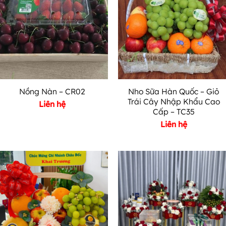
Nho Sữa Hàn Quốc – Giỏ
Nồng Nàn – CR02
Trái Cây Nhập Khẩu Cao
Liên hệ
Cấp – TC35
Liên hệ