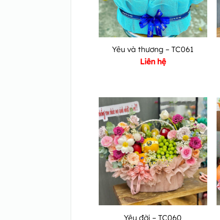
Yêu và thương – TC061
Liên hệ
Yêu đời – TC060