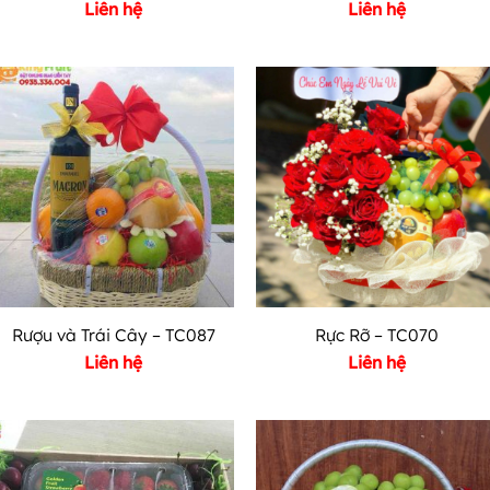
Liên hệ
Liên hệ
Rượu và Trái Cây – TC087
Rực Rỡ – TC070
Liên hệ
Liên hệ