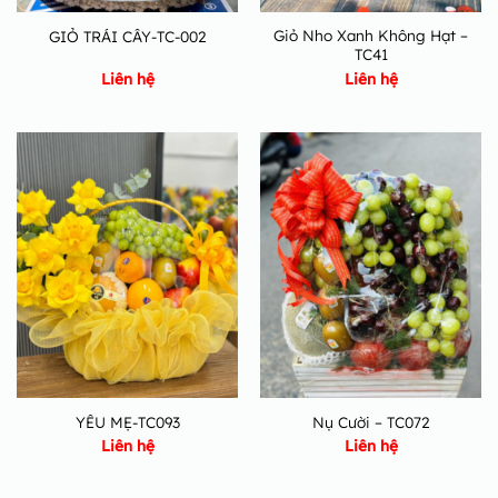
Giỏ Nho Xanh Không Hạt –
GIỎ TRÁI CÂY-TC-002
TC41
Liên hệ
Liên hệ
YÊU MẸ-TC093
Nụ Cười – TC072
Liên hệ
Liên hệ