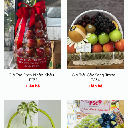
Giỏ Táo Envy Nhập Khẩu –
Giỏ Trái Cây Sang Trọng –
TC32
TC34
Liên hệ
Liên hệ