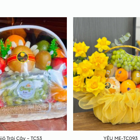
iỏ Trái Cây – TC53
YÊU MẸ-TC093