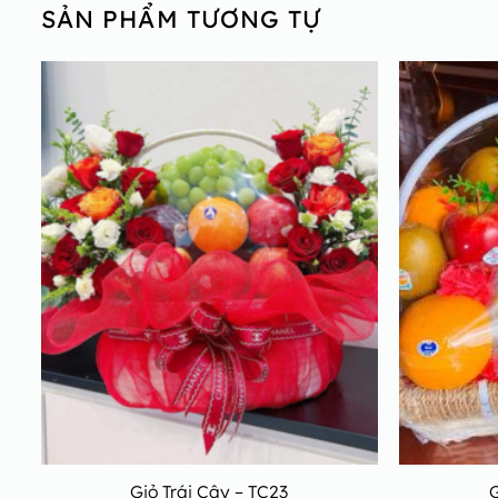
SẢN PHẨM TƯƠNG TỰ
Giỏ Trái Cây – TC23
G