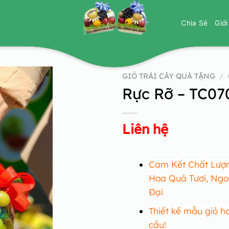
Chia Sẻ
Giớ
GIỎ TRÁI CÂY QUÀ TẶNG
/
Rực Rỡ – TC07
Liên hệ
Cam Kết Chất Lượn
Hoa Quả Tươi, Ngo
Đại
Thiết kế mẫu giỏ h
cầu!