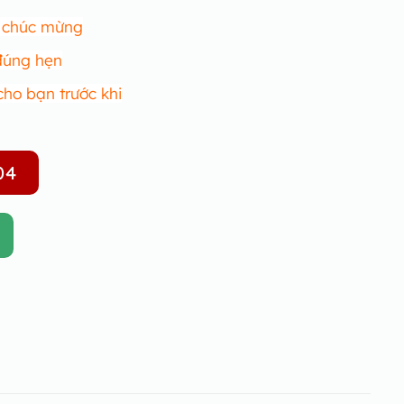
r chúc mừng
 đúng hẹn
cho bạn trước khi
04