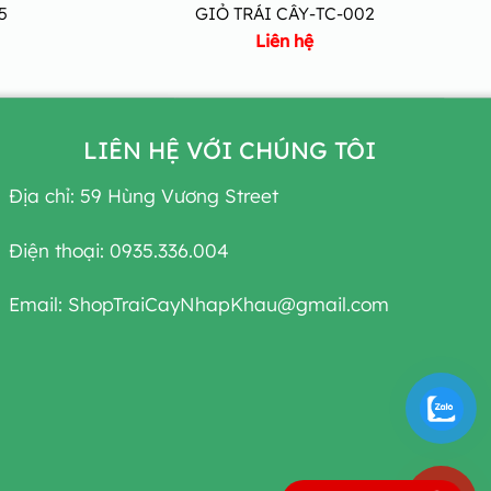
5
GIỎ TRÁI CÂY-TC-002
Liên hệ
LIÊN HỆ VỚI CHÚNG TÔI
Địa chỉ: 59 Hùng Vương Street
Điện thoại: 0935.336.004
Email: ShopTraiCayNhapKhau@gmail.com