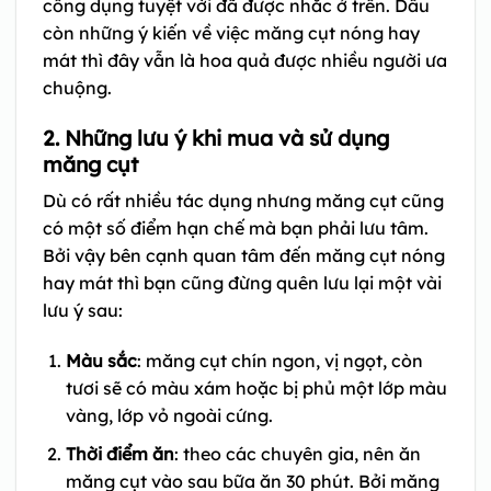
công dụng tuyệt vời đã được nhắc ở trên. Dẫu
còn những ý kiến về việc
măng cụt nóng hay
mát
thì đây vẫn là hoa quả được nhiều người ưa
chuộng.
2. Những lưu ý khi mua và sử dụng
măng cụt
Dù có rất nhiều tác dụng nhưng măng cụt cũng
có một số điểm hạn chế mà bạn phải lưu tâm.
Bởi vậy bên cạnh quan tâm đến
măng cụt nóng
hay mát
thì bạn cũng đừng quên lưu lại một vài
lưu ý sau:
Màu sắc
: măng cụt chín ngon, vị ngọt, còn
tươi sẽ có màu xám hoặc bị phủ một lớp màu
vàng, lớp vỏ ngoài cứng.
Thời điểm ăn
: theo các chuyên gia, nên ăn
măng cụt vào sau bữa ăn 30 phút. Bởi măng