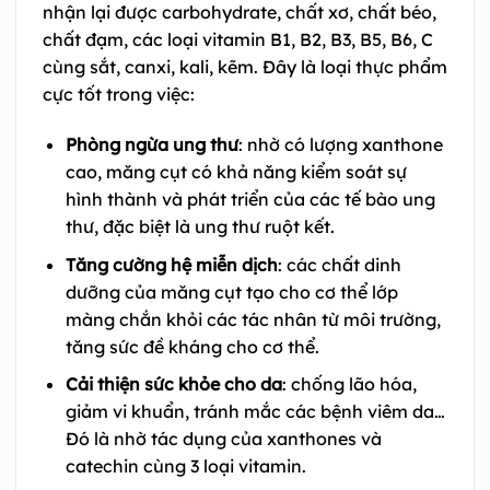
nhận lại được carbohydrate, chất xơ, chất béo,
chất đạm, các loại vitamin B1, B2, B3, B5, B6, C
cùng sắt, canxi, kali, kẽm. Đây là loại thực phẩm
cực tốt trong việc:
Phòng ngừa ung thư
: nhờ có lượng xanthone
cao, măng cụt có khả năng kiểm soát sự
hình thành và phát triển của các tế bào ung
thư, đặc biệt là ung thư ruột kết.
Tăng cường hệ miễn dịch
: các chất dinh
dưỡng của măng cụt tạo cho cơ thể lớp
màng chắn khỏi các tác nhân từ môi trường,
tăng sức đề kháng cho cơ thể.
Cải thiện sức khỏe cho da
: chống lão hóa,
giảm vi khuẩn, tránh mắc các bệnh viêm da…
Đó là nhờ tác dụng của xanthones và
catechin cùng 3 loại
vitamin.