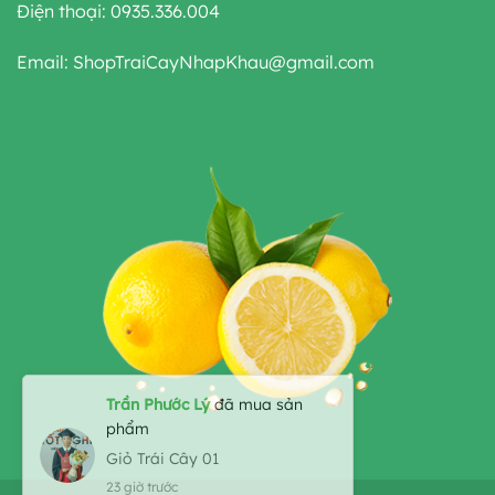
Điện thoại: 0935.336.004
Email: ShopTraiCayNhapKhau@gmail.com
Trần Phước Lý
đã mua sản
phẩm
Giỏ Trái Cây 01
23 giờ trước