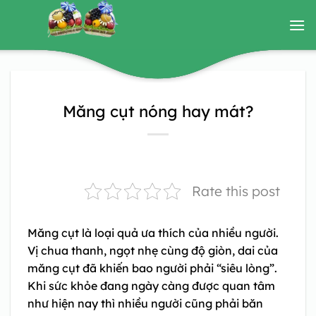
Bỏ
qua
nội
dung
Măng cụt nóng hay mát?
Rate this post
Măng cụt là loại quả ưa thích của nhiều người.
Vị chua thanh, ngọt nhẹ cùng độ giòn, dai của
măng cụt đã khiến bao người phải “siêu lòng”.
Khi sức khỏe đang ngày càng được quan tâm
như hiện nay thì nhiều người cũng phải băn