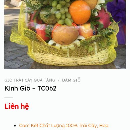
GIỎ TRÁI CÂY QUÀ TẶNG
/
ĐÁM GIỖ
Kính Giỗ – TC062
Liên hệ
Cam Kết Chất Lượng 100% Trái Cây, Hoa