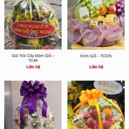
Giỏ Trái Cây Đám Giỗ –
Kính Giỗ – TC076
TC49
Liên hệ
Liên hệ