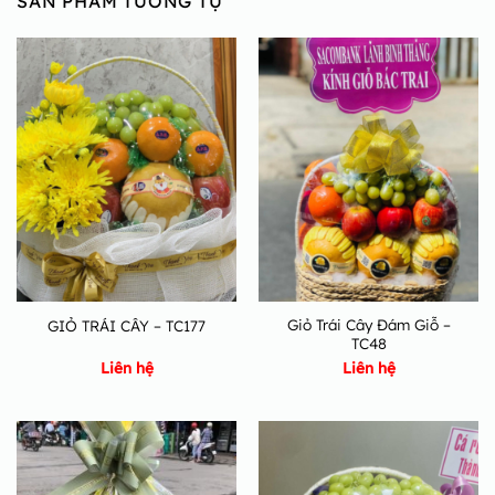
SẢN PHẨM TƯƠNG TỰ
Giỏ Trái Cây Đám Giỗ –
GIỎ TRÁI CÂY – TC177
TC48
Liên hệ
Liên hệ