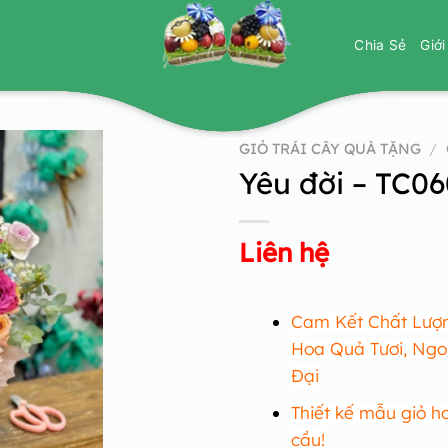
Chia Sẻ
Giớ
GIỎ TRÁI CÂY QUÀ TẶNG
/
Yêu đời – TC0
Liên hệ
Cam Kết Chất Lượn
Hoa Quả Tươi, Ngo
Đại
Thiết kế mẫu giỏ h
cầu!