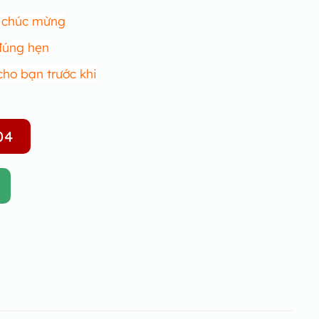
r chúc mừng
 đúng hẹn
cho bạn trước khi
04