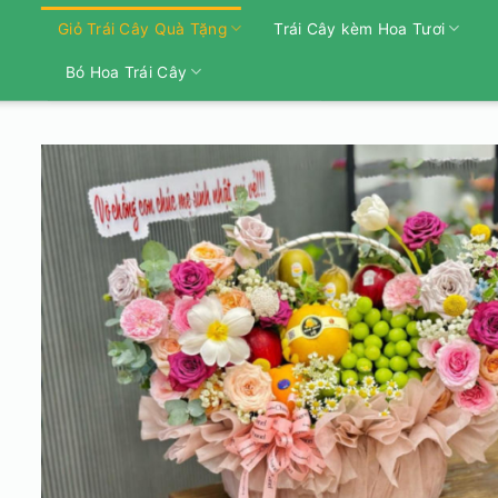
Bỏ
Giỏ Trái Cây Quà Tặng
Trái Cây kèm Hoa Tươi
qua
nội
Bó Hoa Trái Cây
dung