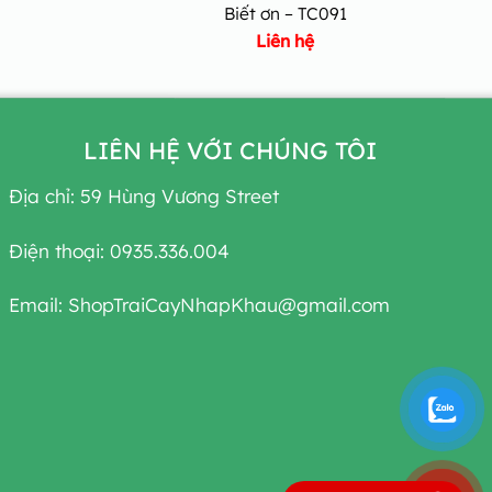
Biết ơn – TC091
Liên hệ
LIÊN HỆ VỚI CHÚNG TÔI
Địa chỉ: 59 Hùng Vương Street
Điện thoại: 0935.336.004
Email: ShopTraiCayNhapKhau@gmail.com