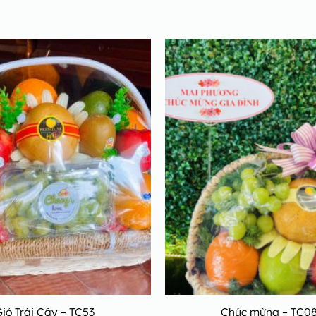
iỏ Trái Cây – TC53
Chúc mừng – TC0