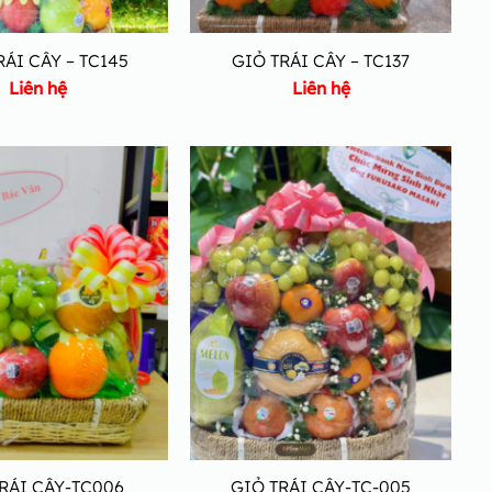
RÁI CÂY – TC145
GIỎ TRÁI CÂY – TC137
Liên hệ
Liên hệ
RÁI CÂY-TC006
GIỎ TRÁI CÂY-TC-005