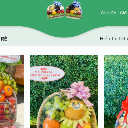
Chia Sẻ
Giớ
Hiển thị tất
 RẺ