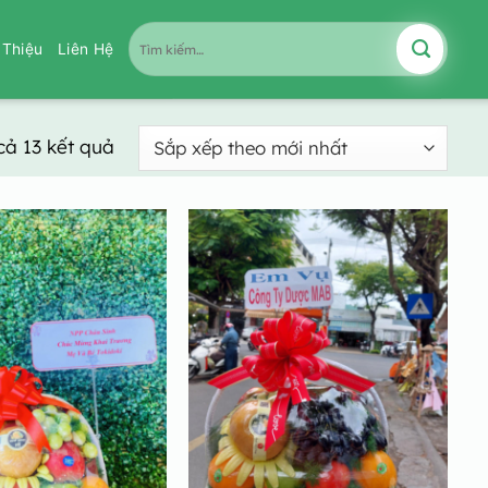
Tìm
i Thiệu
Liên Hệ
kiếm:
Đã
 cả 13 kết quả
sắp
xếp
theo
mới
nhất