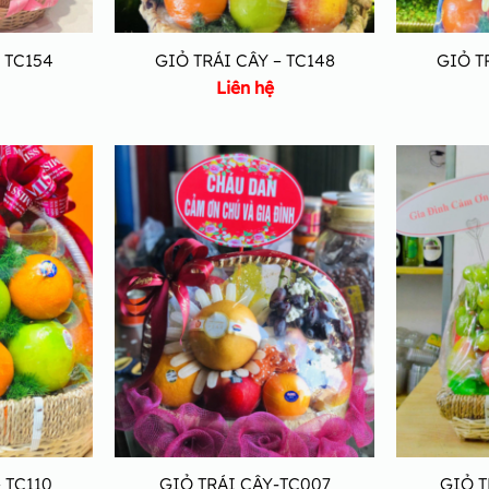
 TC154
GIỎ TRÁI CÂY – TC148
GIỎ T
Liên hệ
 TC110
GIỎ TRÁI CÂY-TC007
GIỎ T