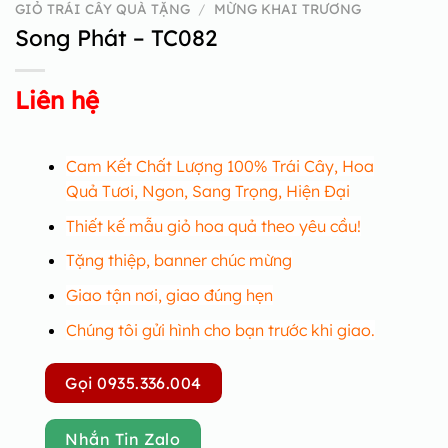
GIỎ TRÁI CÂY QUÀ TẶNG
/
MỪNG KHAI TRƯƠNG
Song Phát – TC082
Liên hệ
Cam Kết Chất Lượng 100% Trái Cây, Hoa
Quả Tươi, Ngon, Sang Trọng, Hiện Đại
Thiết kế mẫu giỏ hoa quả theo yêu cầu!
Tặng thiệp, banner chúc mừng
Giao tận nơi, giao đúng hẹn
Chúng tôi gửi hình cho bạn trước khi giao.
Gọi 0935.336.004
Nhắn Tin Zalo