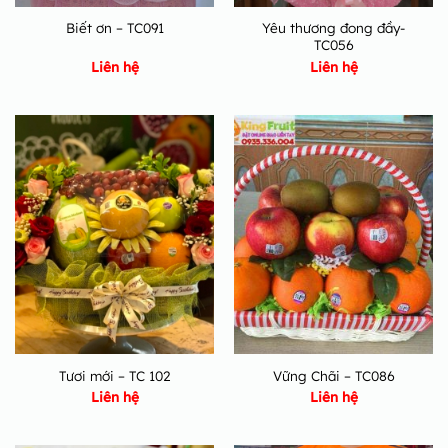
Yêu thương đong đầy-
Biết ơn – TC091
TC056
Liên hệ
Liên hệ
Tươi mới – TC 102
Vững Chãi – TC086
Liên hệ
Liên hệ