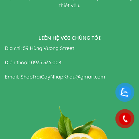
thiết yếu.
LIÊN HỆ VỚI CHÚNG TÔI
Địa chỉ: 59 Hùng Vương Street
Điện thoại: 0935.336.004
Email: ShopTraiCayNhapKhau@gmail.com