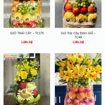
Giỏ Trái Cây Đám Giỗ –
GIỎ TRÁI CÂY – TC175
TC48
Liên hệ
Liên hệ