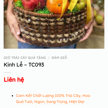
GIỎ TRÁI CÂY QUÀ TẶNG
/
ĐÁM GIỖ
Kính Lễ – TC093
Liên hệ
Cam Kết Chất Lượng 100% Trái Cây, Hoa
Quả Tươi, Ngon, Sang Trọng, Hiện Đại