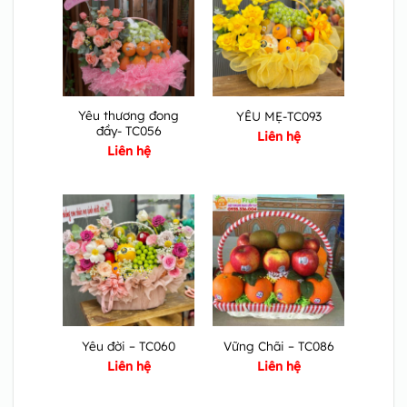
Yêu thương đong
YÊU MẸ-TC093
đầy- TC056
Liên hệ
Liên hệ
Yêu đời – TC060
Vững Chãi – TC086
Liên hệ
Liên hệ