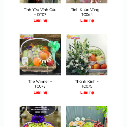
Tình Yêu Vĩnh Cửu
Tình Khúc Vàng –
– DT07
TC064
Liên hệ
Liên hệ
The Winner –
Thành Kính –
TC078
TC075
Liên hệ
Liên hệ