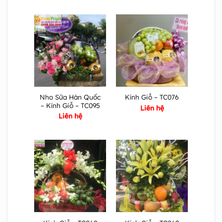
Nho Sữa Hàn Quốc
Kính Giỗ – TC076
– Kính Giỗ – TC095
Liên hệ
Liên hệ