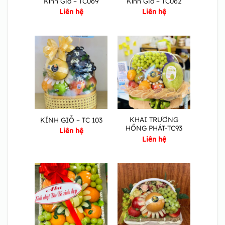
Kính Giỗ – TC069
Kính Giỗ – TC062
Liên hệ
Liên hệ
KHAI TRƯƠNG
KÍNH GIỖ – TC 103
HỒNG PHÁT-TC93
Liên hệ
Liên hệ