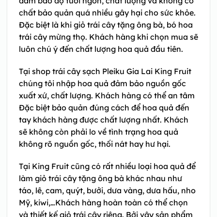
đảm bảo độ tươi ngon, chất lượng và không có
chất bảo quản quá nhiều gây hại cho sức khỏe.
Đặc biệt là khi giỏ trái cây tặng ông bà, bó hoa
trái cây mừng thọ. Khách hàng khi chọn mua sẽ
luôn chú ý đến chất lượng hoa quả đầu tiên.
Tại shop trái cây sạch Pleiku Gia Lai King Fruit
chúng tôi nhập hoa quả đảm bảo nguồn gốc
xuất xứ, chất lượng. Khách hàng có thể an tâm
Đặc biệt bảo quản đúng cách để hoa quả đến
tay khách hàng được chất lượng nhất. Khách
sẽ không còn phải lo về tình trạng hoa quả
không rõ nguồn gốc, thối nát hay hư hại.
Tại King Fruit cũng có rất nhiều loại hoa quả để
làm giỏ trái cây tặng ông bà khác nhau như
táo, lê, cam, quýt, bưởi, dưa vàng, dưa hấu, nho
Mỹ, kiwi,…Khách hàng hoàn toàn có thể chọn
và thiết kế giỏ trái cây riêng. Bởi vậy sản phẩm