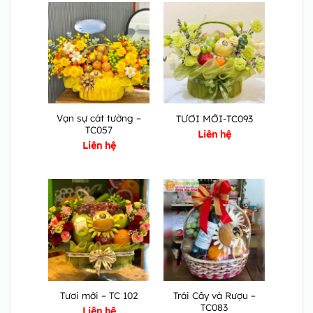
Vạn sự cát tường –
TƯƠI MỚI-TC093
TC057
Liên hệ
Liên hệ
Trái Cây và Rượu –
Tươi mới – TC 102
TC083
Liên hệ