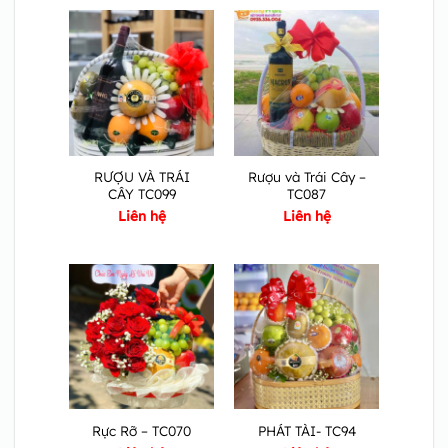
RƯỢU VÀ TRÁI
Rượu và Trái Cây –
CÂY TC099
TC087
Liên hệ
Liên hệ
Rực Rỡ – TC070
PHÁT TÀI- TC94