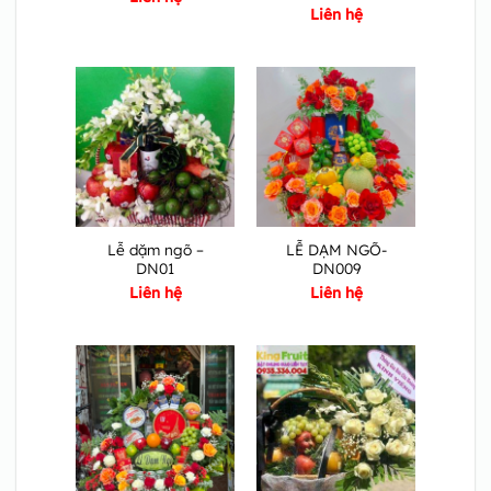
Liên hệ
Lễ dặm ngõ –
LỄ DẠM NGÕ-
DN01
DN009
Liên hệ
Liên hệ