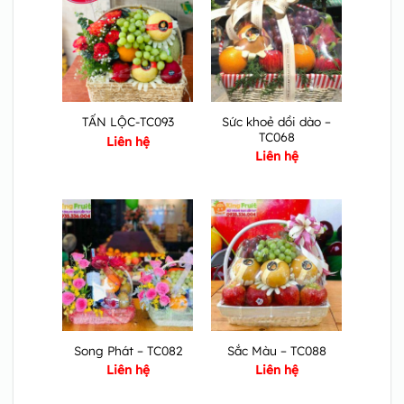
Sức khoẻ dồi dào –
TẤN LỘC-TC093
TC068
Liên hệ
Liên hệ
Song Phát – TC082
Sắc Màu – TC088
Liên hệ
Liên hệ