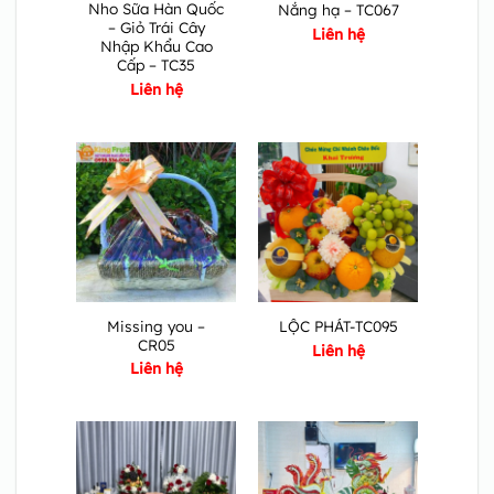
Nho Sữa Hàn Quốc
Nắng hạ – TC067
– Giỏ Trái Cây
Liên hệ
Nhập Khẩu Cao
Cấp – TC35
Liên hệ
Missing you –
LỘC PHÁT-TC095
CR05
Liên hệ
Liên hệ