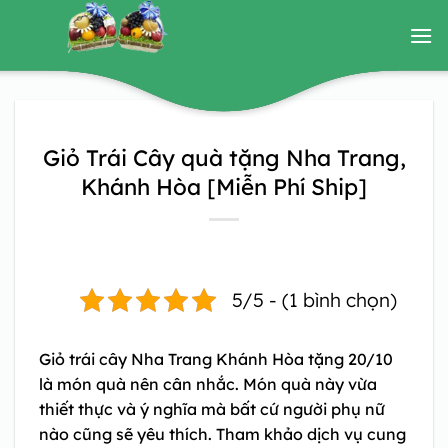
Bỏ
qua
nội
dung
Giỏ Trái Cây quà tặng Nha Trang,
Khánh Hòa [Miễn Phí Ship]
5/5 - (1 bình chọn)
Giỏ trái cây Nha Trang Khánh Hòa
tặng 20/10
là món quà nên cân nhắc. Món quà này vừa
thiết thực và ý nghĩa mà bất cứ người phụ nữ
nào cũng sẽ yêu thích. Tham khảo dịch vụ cung