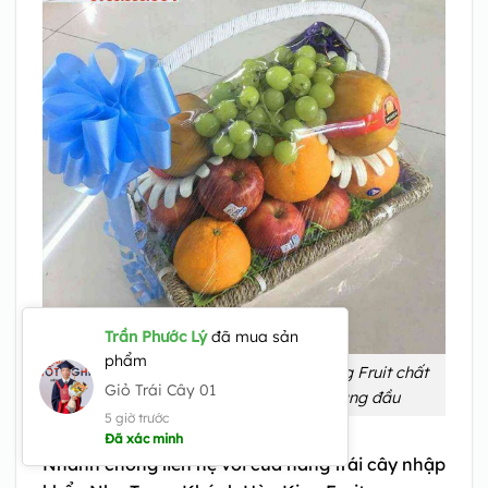
Trần Phước Lý
đã mua sản
phẩm
Giỏ trái cây Nha Trang Khánh Hoa King Fruit chất
Giỏ Trái Cây 01
lượng và uy tín luôn được đặt lên hàng đầu
5 giờ trước
Đã xác minh
Nhanh chóng liên hệ với cửa hàng trái cây nhập