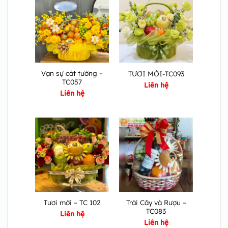
Vạn sự cát tường –
TƯƠI MỚI-TC093
TC057
Liên hệ
Liên hệ
Trái Cây và Rượu –
Tươi mới – TC 102
TC083
Liên hệ
Liên hệ