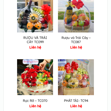
RƯỢU VÀ TRÁI
Rượu và Trái Cây –
CÂY TC099
TC087
Liên hệ
Liên hệ
Rực Rỡ – TC070
PHÁT TÀI- TC94
Liên hệ
Liên hệ