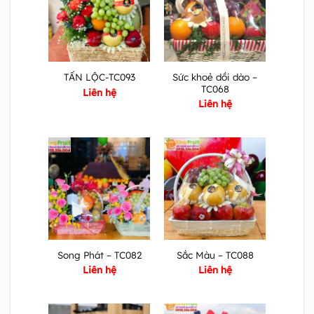
Sức khoẻ dồi dào –
TẤN LỘC-TC093
TC068
Liên hệ
Liên hệ
Song Phát – TC082
Sắc Màu – TC088
Liên hệ
Liên hệ