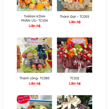
THÀNH KÍNH
Thành Đạt – TC055
PHÂN ƯU- TC104
Liên hệ
Liên hệ
Thành công- TC085
TC102
Liên hệ
Liên hệ