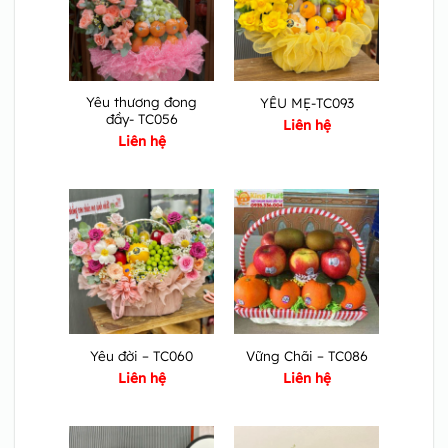
Yêu thương đong
YÊU MẸ-TC093
đầy- TC056
Liên hệ
Liên hệ
Yêu đời – TC060
Vững Chãi – TC086
Liên hệ
Liên hệ