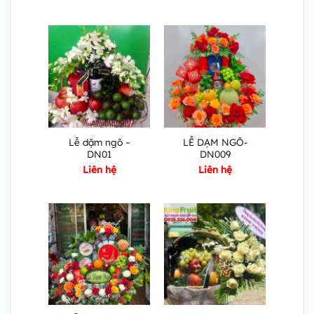
Lễ dặm ngõ –
LỄ DẠM NGÕ-
DN01
DN009
Liên hệ
Liên hệ