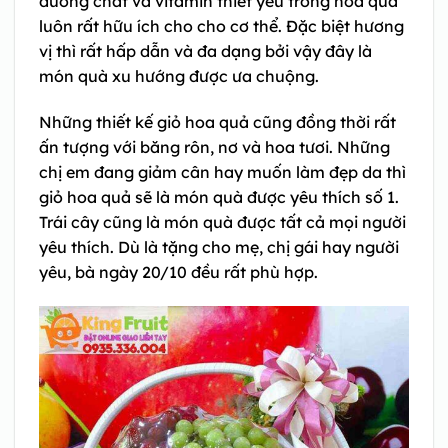
dưỡng chất và vitamin thiết yếu trong hoa quả
luôn rất hữu ích cho cho cơ thể. Đặc biệt hương
vị thì rất hấp dẫn và đa dạng bởi vậy đây là
món quà xu hướng được ưa chuộng.
Những thiết kế giỏ hoa quả cũng đồng thời rất
ấn tượng với băng rôn, nơ và hoa tươi. Những
chị em đang giảm cân hay muốn làm đẹp da thì
giỏ hoa quả sẽ là món quà được yêu thích số 1.
Trái cây cũng là món quà được tất cả mọi người
yêu thích. Dù là tặng cho mẹ, chị gái hay người
yêu, bà ngày 20/10 đều rất phù hợp.