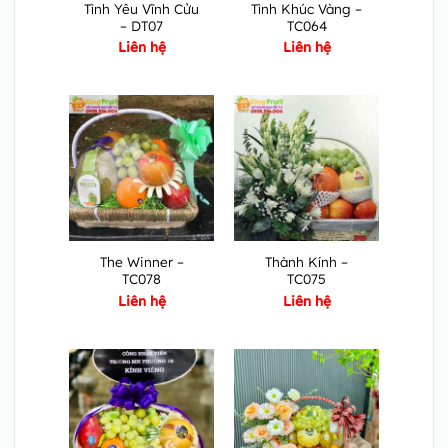
Tình Yêu Vĩnh Cửu
Tình Khúc Vàng –
– DT07
TC064
Liên hệ
Liên hệ
The Winner –
Thành Kính –
TC078
TC075
Liên hệ
Liên hệ