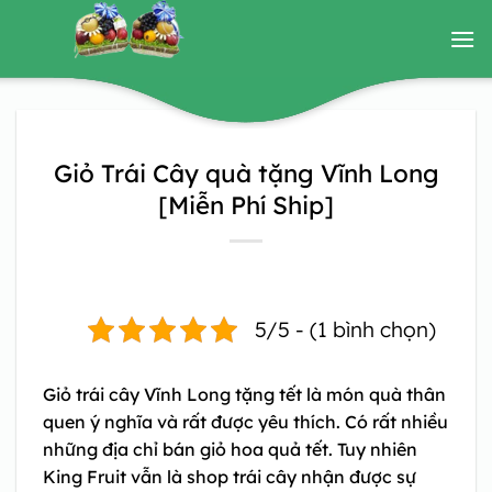
Bỏ
qua
nội
dung
Giỏ Trái Cây quà tặng Vĩnh Long
[Miễn Phí Ship]
5/5 - (1 bình chọn)
Giỏ trái cây Vĩnh Long
tặng tết là món quà thân
quen ý nghĩa và rất được yêu thích. Có rất nhiều
những địa chỉ bán giỏ hoa quả tết. Tuy nhiên
King Fruit vẫn là shop trái cây nhận được sự