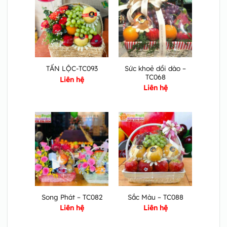
Sức khoẻ dồi dào –
TẤN LỘC-TC093
TC068
Liên hệ
Liên hệ
Song Phát – TC082
Sắc Màu – TC088
Liên hệ
Liên hệ