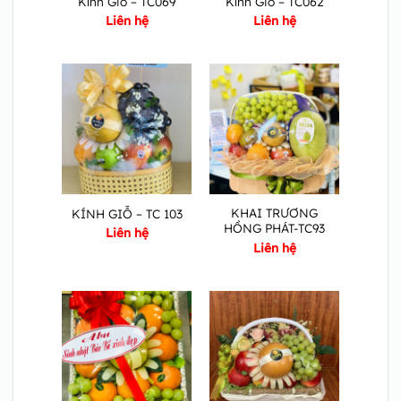
Kính Giỗ – TC069
Kính Giỗ – TC062
Liên hệ
Liên hệ
KHAI TRƯƠNG
KÍNH GIỖ – TC 103
HỒNG PHÁT-TC93
Liên hệ
Liên hệ