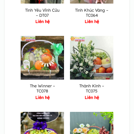
Tình Yêu Vĩnh Cửu
Tình Khúc Vàng –
– DT07
TC064
Liên hệ
Liên hệ
The Winner –
Thành Kính –
TC078
TC075
Liên hệ
Liên hệ