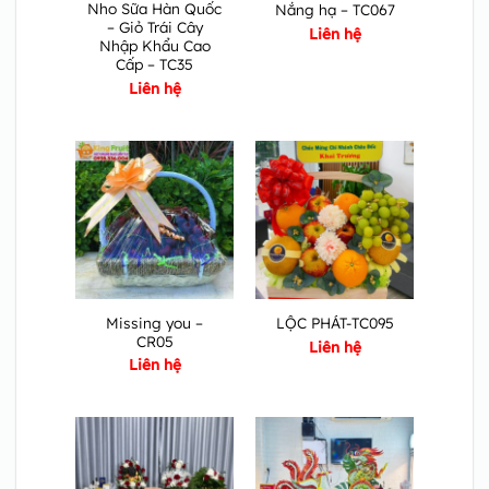
Nho Sữa Hàn Quốc
Nắng hạ – TC067
– Giỏ Trái Cây
Liên hệ
Nhập Khẩu Cao
Cấp – TC35
Liên hệ
Missing you –
LỘC PHÁT-TC095
CR05
Liên hệ
Liên hệ