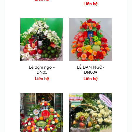
Liên hệ
Lễ dặm ngõ –
LỄ DẠM NGÕ-
DN01
DN009
Liên hệ
Liên hệ