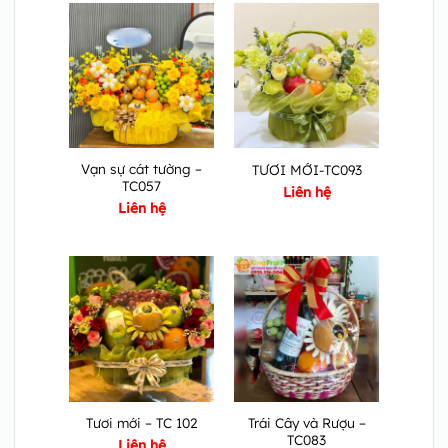
Vạn sự cát tường –
TƯƠI MỚI-TC093
TC057
Liên hệ
Liên hệ
Trái Cây và Rượu –
Tươi mới – TC 102
TC083
Liên hệ