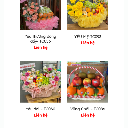
Yêu thương đong
YÊU MẸ-TC093
đầy- TC056
Liên hệ
Liên hệ
Yêu đời – TC060
Vững Chãi – TC086
Liên hệ
Liên hệ