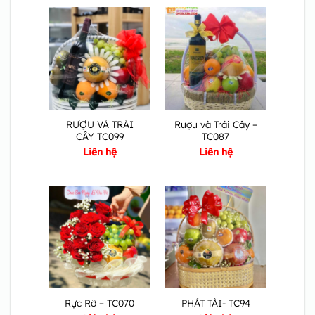
RƯỢU VÀ TRÁI
Rượu và Trái Cây –
CÂY TC099
TC087
Liên hệ
Liên hệ
Rực Rỡ – TC070
PHÁT TÀI- TC94