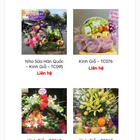
Nho Sữa Hàn Quốc
Kính Giỗ – TC076
– Kính Giỗ – TC095
Liên hệ
Liên hệ