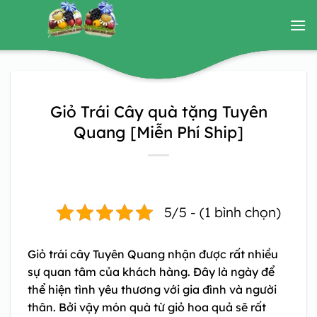
Bỏ
qua
nội
dung
Giỏ Trái Cây quà tặng Tuyên
Quang [Miễn Phí Ship]
5/5 - (1 bình chọn)
Giỏ trái cây Tuyên Quang
nhận được rất nhiều
sự quan tâm của khách hàng. Đây là ngày để
thể hiện tình yêu thương với gia đình và người
thân. Bởi vậy món quà từ giỏ hoa quả sẽ rất