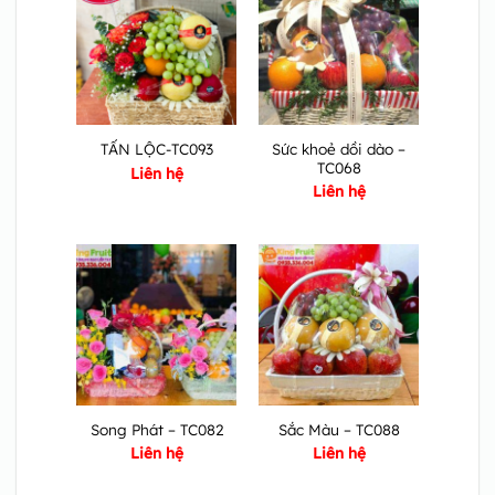
Sức khoẻ dồi dào –
TẤN LỘC-TC093
TC068
Liên hệ
Liên hệ
Song Phát – TC082
Sắc Màu – TC088
Liên hệ
Liên hệ