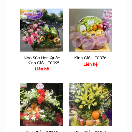
Nho Sữa Hàn Quốc
Kính Giỗ – TC076
– Kính Giỗ – TC095
Liên hệ
Liên hệ