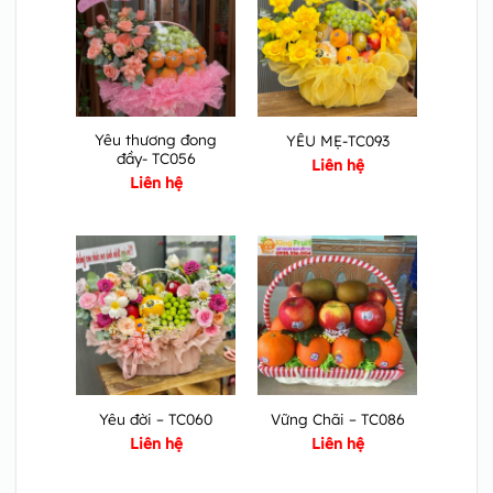
Yêu thương đong
YÊU MẸ-TC093
đầy- TC056
Liên hệ
Liên hệ
Yêu đời – TC060
Vững Chãi – TC086
Liên hệ
Liên hệ