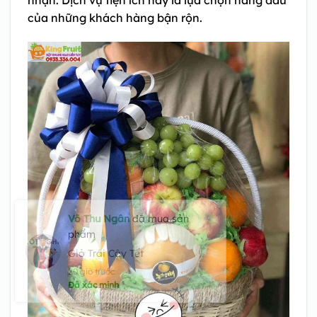
của những khách hàng bận rộn.
Võ Thu Ngân
đã mua sản
phẩm
Giỏ Trái Cây Tết
20 giờ trước
Đã xác minh