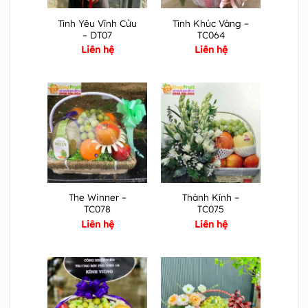
Tình Yêu Vĩnh Cửu
Tình Khúc Vàng –
– DT07
TC064
Liên hệ
Liên hệ
The Winner –
Thành Kính –
TC078
TC075
Liên hệ
Liên hệ