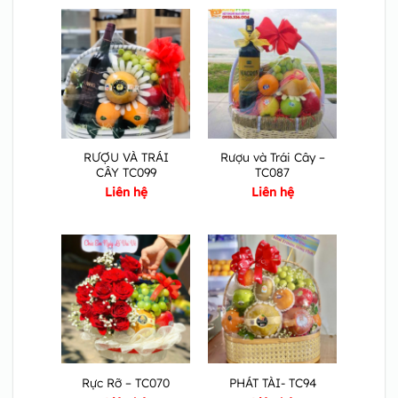
RƯỢU VÀ TRÁI
Rượu và Trái Cây –
CÂY TC099
TC087
Liên hệ
Liên hệ
Rực Rỡ – TC070
PHÁT TÀI- TC94