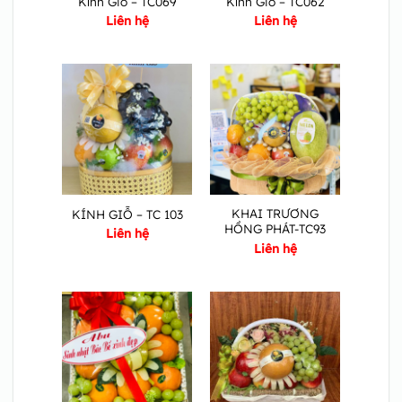
Kính Giỗ – TC069
Kính Giỗ – TC062
Liên hệ
Liên hệ
KHAI TRƯƠNG
KÍNH GIỖ – TC 103
HỒNG PHÁT-TC93
Liên hệ
Liên hệ