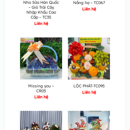
Nho Sữa Hàn Quốc
Nắng hạ – TC067
– Giỏ Trái Cây
Liên hệ
Nhập Khẩu Cao
Cấp – TC35
Liên hệ
Missing you –
LỘC PHÁT-TC095
CR05
Liên hệ
Liên hệ