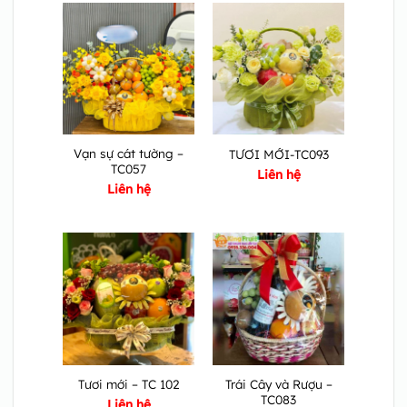
Vạn sự cát tường –
TƯƠI MỚI-TC093
TC057
Liên hệ
Liên hệ
Trái Cây và Rượu –
Tươi mới – TC 102
TC083
Liên hệ