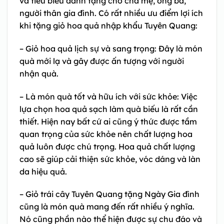
và tiêu biểu dành tặng cho cha mẹ, ông bà,
người thân gia đình. Có rất nhiều ưu điểm lợi ích
khi tặng giỏ hoa quả nhập khẩu Tuyên Quang:
– Giỏ hoa quả lịch sự và sang trọng: Đây là món
quà mới lạ và gây được ấn tượng với người
nhận quà.
– Là món quà tốt và hữu ích với sức khỏe: Việc
lựa chọn hoa quả sạch làm quà biếu là rất cần
thiết. Hiện nay bất cứ ai cũng ý thức được tầm
quan trọng của sức khỏe nên chất lượng hoa
quả luôn được chú trọng. Hoa quả chất lượng
cao sẽ giúp cải thiện sức khỏe, vóc dáng và làn
da hiệu quả.
– Giỏ trái cây Tuyên Quang tặng Ngày Gia đình
cũng là món quà mang đến rất nhiều ý nghĩa.
Nó cũng phần nào thể hiện được sự chu đáo và