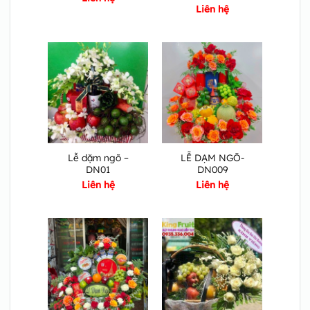
Liên hệ
Lễ dặm ngõ –
LỄ DẠM NGÕ-
DN01
DN009
Liên hệ
Liên hệ