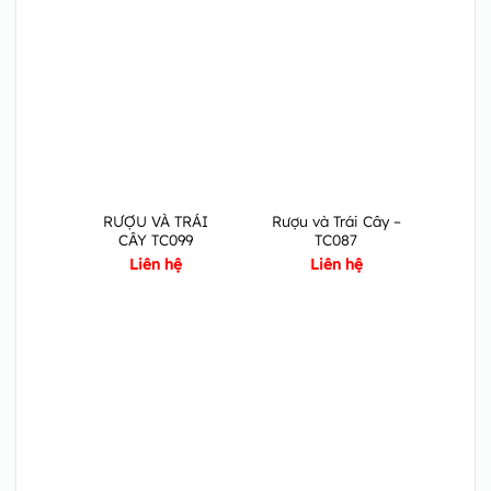
RƯỢU VÀ TRÁI
Rượu và Trái Cây –
CÂY TC099
TC087
Liên hệ
Liên hệ