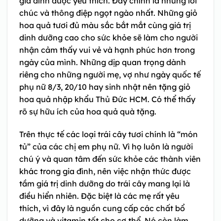
gia đình được yêu thích. Đây chính là những lời
chúc và thông điệp ngọt ngào nhất. Những giỏ
hoa quả tươi đủ màu sắc bắt mắt cùng giá trị
dinh dưỡng cao cho sức khỏe sẽ làm cho người
nhận cảm thấy vui vẻ và hạnh phúc hơn trong
ngày của mình. Những dịp quan trọng dành
riêng cho những người mẹ, vợ như ngày quốc tế
phụ nữ 8/3, 20/10 hay sinh nhật nên tặng giỏ
hoa quả nhập khẩu Thủ Đức HCM. Có thể thấy
rõ sự hữu ích của hoa quả quà tặng.
Trên thực tế các loại trái cây tươi chính là “món
tủ” của các chị em phụ nữ. Vì họ luôn là người
chú ý và quan tâm đến sức khỏe các thành viên
khác trong gia đình, nên việc nhận thức được
tầm giá trị dinh dưỡng do trái cây mang lại là
điều hiển nhiên. Đặc biệt là các mẹ rất yêu
thích, vì đây là nguồn cung cấp các chất bổ
dưỡng và vitamin tốt cho cơ thể. Nó còn làm