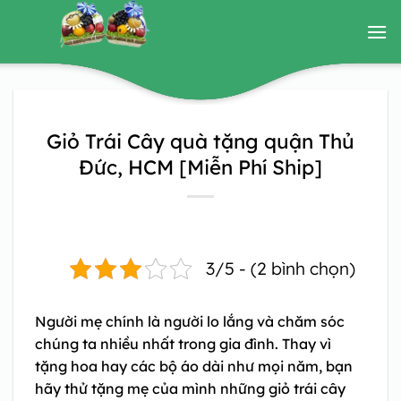
Bỏ
qua
nội
dung
Giỏ Trái Cây quà tặng quận Thủ
Đức, HCM [Miễn Phí Ship]
3/5 - (2 bình chọn)
Người mẹ chính là người lo lắng và chăm sóc
chúng ta nhiều nhất trong gia đình. Thay vì
tặng hoa hay các bộ áo dài như mọi năm, bạn
hãy thử tặng mẹ của mình những
giỏ trái cây