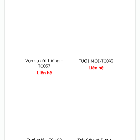
Vạn sự cát tường –
TƯƠI MỚI-TC093
TC057
Liên hệ
Liên hệ
Trái Cây và Rượu –
Tươi mới – TC 102