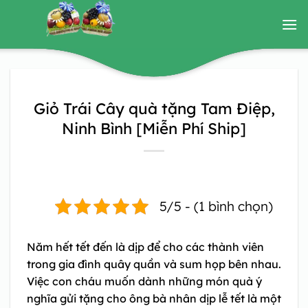
Bỏ
qua
nội
dung
Giỏ Trái Cây quà tặng Tam Điệp,
Ninh Bình [Miễn Phí Ship]
5/5 - (1 bình chọn)
Năm hết tết đến là dịp để cho các thành viên
trong gia đình quây quần và sum họp bên nhau.
Việc con cháu muốn dành những món quà ý
nghĩa gửi tặng cho ông bà nhân dịp lễ tết là một