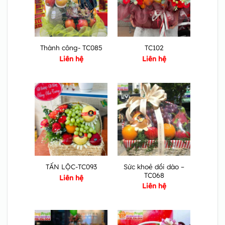
Thành công- TC085
TC102
Liên hệ
Liên hệ
Sức khoẻ dồi dào –
TẤN LỘC-TC093
TC068
Liên hệ
Liên hệ