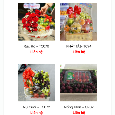
Rực Rỡ – TC070
PHÁT TÀI- TC94
Liên hệ
Liên hệ
Nụ Cười – TC072
Nồng Nàn – CR02
Liên hệ
Liên hệ