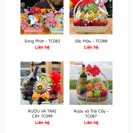
Song Phát – TC082
Sắc Màu – TC088
Liên hệ
Liên hệ
RƯỢU VÀ TRÁI
Rượu và Trái Cây –
CÂY TC099
TC087
Liên hệ
Liên hệ