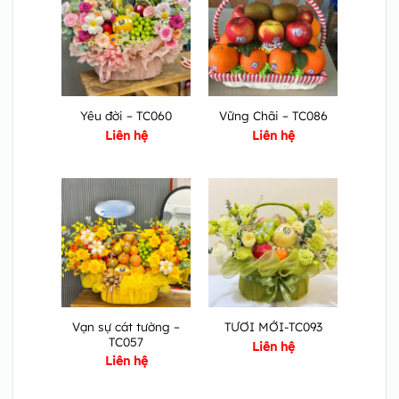
Yêu đời – TC060
Vững Chãi – TC086
Liên hệ
Liên hệ
Vạn sự cát tường –
TƯƠI MỚI-TC093
TC057
Liên hệ
Liên hệ