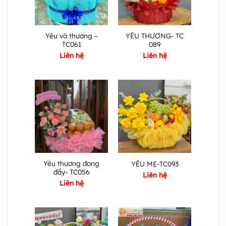
Yêu và thương –
YÊU THƯƠNG- TC
TC061
089
Liên hệ
Liên hệ
Yêu thương đong
YÊU MẸ-TC093
đầy- TC056
Liên hệ
Liên hệ