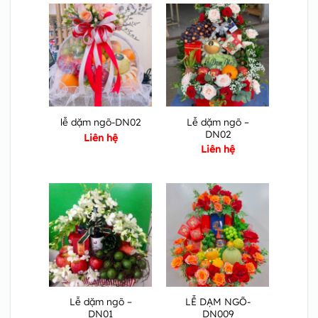
Lễ dặm ngõ –
lễ dặm ngõ-DN02
DN02
Liên hệ
Liên hệ
Lễ dặm ngõ –
LỄ DẠM NGÕ-
DN01
DN009