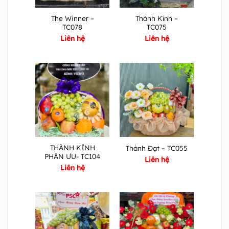
The Winner –
Thành Kính –
TC078
TC075
Liên hệ
Liên hệ
THÀNH KÍNH
Thành Đạt – TC055
PHÂN ƯU- TC104
Liên hệ
Liên hệ