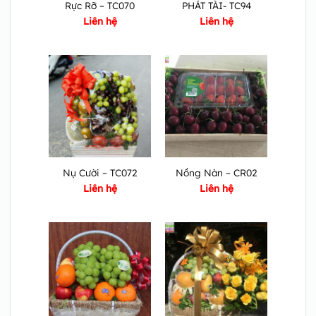
Rực Rỡ – TC070
PHÁT TÀI- TC94
Liên hệ
Liên hệ
Nụ Cười – TC072
Nồng Nàn – CR02
Liên hệ
Liên hệ