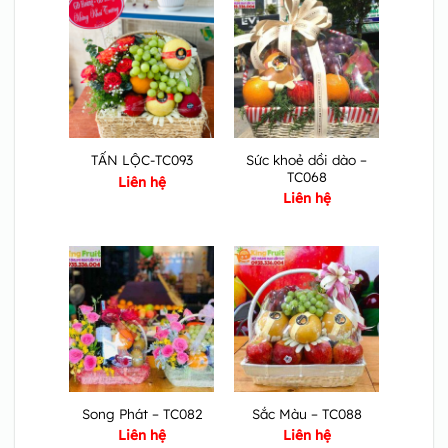
Sức khoẻ dồi dào –
TẤN LỘC-TC093
TC068
Liên hệ
Liên hệ
Song Phát – TC082
Sắc Màu – TC088
Liên hệ
Liên hệ