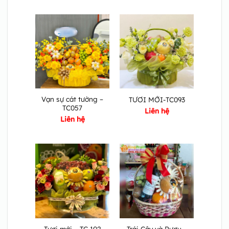
Vạn sự cát tường –
TƯƠI MỚI-TC093
TC057
Liên hệ
Liên hệ
Trái Cây và Rượu –
Tươi mới – TC 102