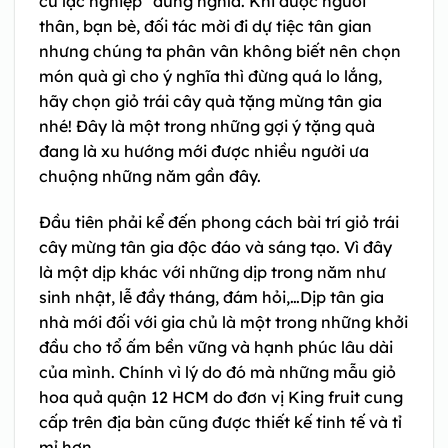
cư lạc nghiệp” đúng nghĩa. Khi được người
thân, bạn bè, đối tác mời đi dự tiệc tân gian
nhưng chúng ta phân vân không biết nên chọn
món quà gì cho ý nghĩa thì đừng quá lo lắng,
hãy chọn giỏ trái cây quà tặng mừng tân gia
nhé! Đây là một trong những gợi ý tặng quà
đang là xu hướng mới được nhiều người ưa
chuộng những năm gần đây.
Đầu tiên phải kể đến phong cách bài trí giỏ trái
cây mừng tân gia độc đáo và sáng tạo. Vì đây
là một dịp khác với những dịp trong năm như
sinh nhật, lễ đầy tháng, đám hỏi,…Dịp tân gia
nhà mới đối với gia chủ là một trong những khởi
đầu cho tổ ấm bền vững và hạnh phúc lâu dài
của mình. Chính vì lý do đó mà những mẫu giỏ
hoa quả quận 12 HCM do đơn vị King fruit cung
cấp trên địa bàn cũng được thiết kế tinh tế và tỉ
mỉ hơn.