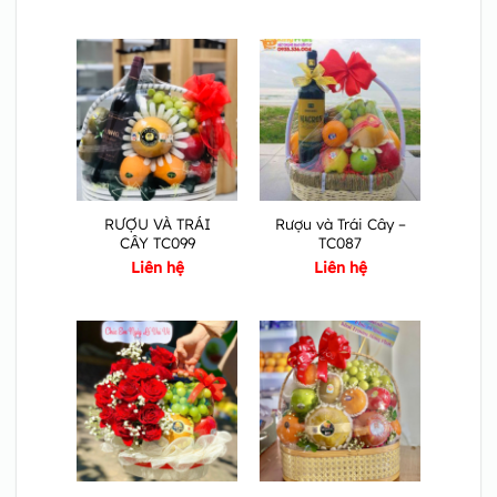
RƯỢU VÀ TRÁI
Rượu và Trái Cây –
CÂY TC099
TC087
Liên hệ
Liên hệ