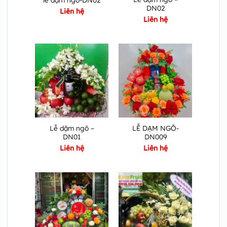
DN02
Liên hệ
Liên hệ
Lễ dặm ngõ –
LỄ DẠM NGÕ-
DN01
DN009
Liên hệ
Liên hệ