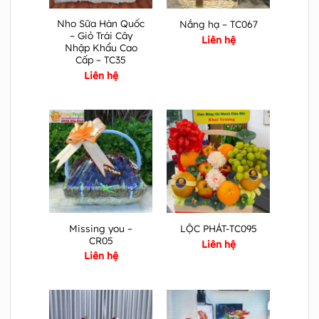
Nho Sữa Hàn Quốc
Nắng hạ – TC067
– Giỏ Trái Cây
Liên hệ
Nhập Khẩu Cao
Cấp – TC35
Liên hệ
Missing you –
LỘC PHÁT-TC095
CR05
Liên hệ
Liên hệ