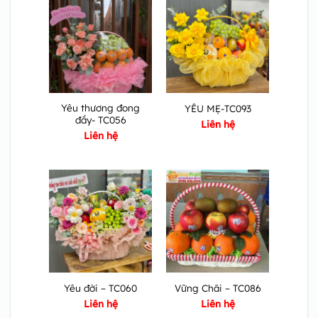
Yêu thương đong
YÊU MẸ-TC093
đầy- TC056
Liên hệ
Liên hệ
Yêu đời – TC060
Vững Chãi – TC086
Liên hệ
Liên hệ