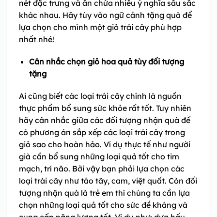
nét đặc trưng và ẩn chứa nhiều ý nghĩa sâu sắc
khác nhau. Hãy tùy vào ngữ cảnh tặng quà để
lựa chọn cho mình một giỏ trái cây phù hợp
nhất nhé!
Cân nhắc chọn giỏ hoa quả tùy đối tượng
tặng
Ai cũng biết các loại trái cây chính là nguồn
thực phẩm bổ sung sức khỏe rất tốt. Tuy nhiên
hãy cân nhắc giữa các đối tượng nhận quà để
có phương án sắp xếp các loại trái cây trong
giỏ sao cho hoàn hảo. Ví dụ thực tế như người
già cần bổ sung những loại quả tốt cho tim
mạch, trí não. Bởi vậy bạn phải lựa chọn các
loại trái cây như táo tây, cam, việt quất. Còn đối
tượng nhận quà là trẻ em thì chúng ta cần lựa
chọn những loại quả tốt cho sức đề kháng và
cung cấp năng lượng tốt. Ví dụ như: dưa hấu,