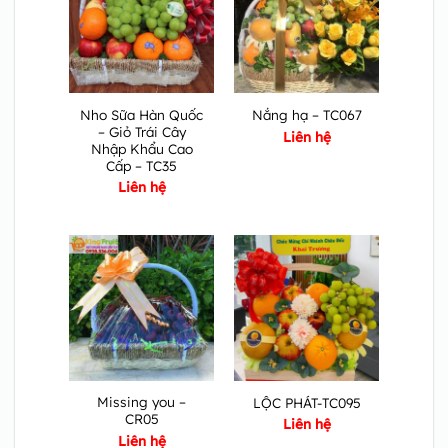
Nho Sữa Hàn Quốc
Nắng hạ – TC067
– Giỏ Trái Cây
Liên hệ
Nhập Khẩu Cao
Cấp – TC35
Liên hệ
Missing you –
LỘC PHÁT-TC095
CR05
Liên hệ
Liên hệ