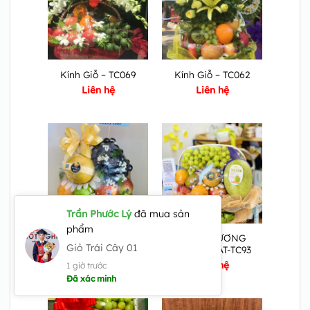
Kính Giỗ – TC069
Kính Giỗ – TC062
Liên hệ
Liên hệ
Trần Phước Lý
đã mua sản
phẩm
KHAI TRƯƠNG
KÍNH GIỖ – TC 103
Giỏ Trái Cây 01
HỒNG PHÁT-TC93
Liên hệ
Liên hệ
1 giờ trước
Đã xác minh