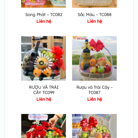
Song Phát – TC082
Sắc Màu – TC088
Liên hệ
Liên hệ
RƯỢU VÀ TRÁI
Rượu và Trái Cây –
CÂY TC099
TC087
Liên hệ
Liên hệ