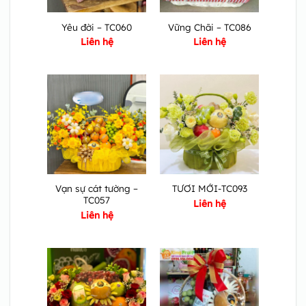
Yêu đời – TC060
Vững Chãi – TC086
Liên hệ
Liên hệ
Vạn sự cát tường –
TƯƠI MỚI-TC093
TC057
Liên hệ
Liên hệ