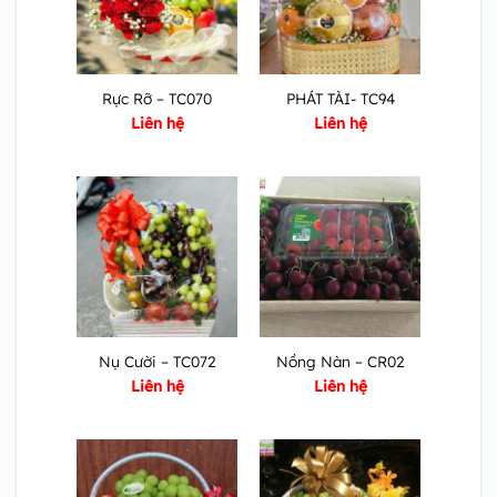
Rực Rỡ – TC070
PHÁT TÀI- TC94
Liên hệ
Liên hệ
Nụ Cười – TC072
Nồng Nàn – CR02
Liên hệ
Liên hệ