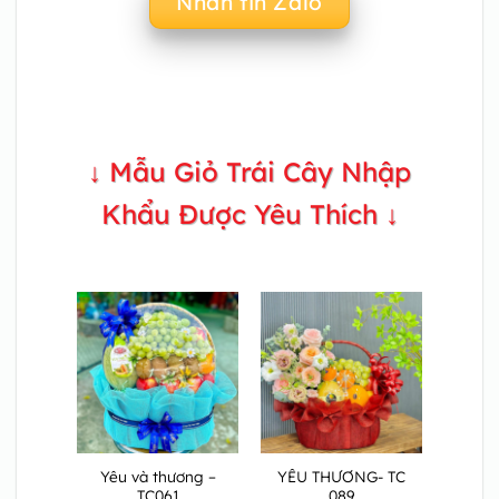
Nhắn tin Zalo
↓ Mẫu Giỏ Trái Cây Nhập
Khẩu Được Yêu Thích ↓
Yêu và thương –
YÊU THƯƠNG- TC
TC061
089