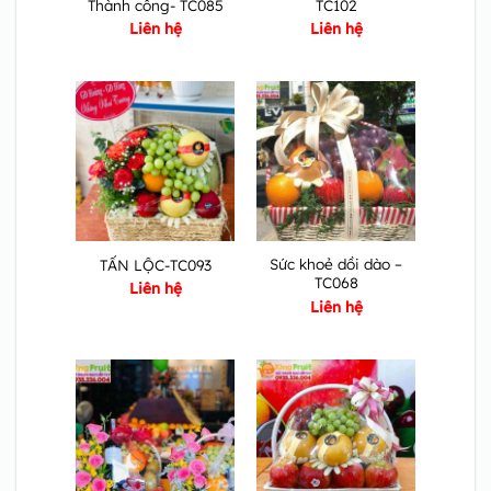
Thành công- TC085
TC102
Liên hệ
Liên hệ
Sức khoẻ dồi dào –
TẤN LỘC-TC093
TC068
Liên hệ
Liên hệ