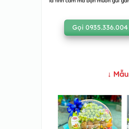
là tình cảm mà bạn muốn gửi gắ
Gọi 0935.336.004
↓ Mẫu