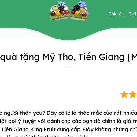
Chia Sẻ
Giớ
 quà tặng Mỹ Tho, Tiền Giang [M
 người thân yêu? Đây có lẽ là thắc mắc của rất nhiề
Một gợi ý tuyệt vời dành cho các bạn đó chính là
giỏ t
 Tiền Giang King Fruit cung cấp. Đây không những ch