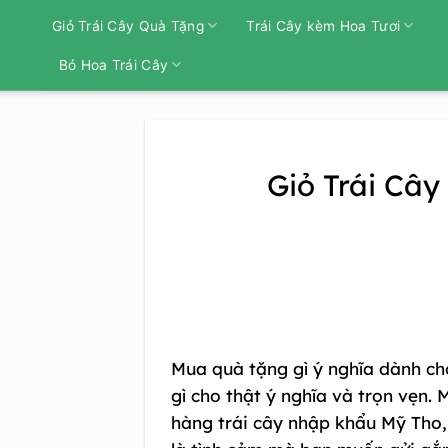
Bỏ
Giỏ Trái Cây Quà Tặng
Trái Cây kèm Hoa Tươi
qua
nội
Bó Hoa Trái Cây
dung
Giỏ Trái Cây
Mua quà tặng gì ý nghĩa dành cho
gì cho thật ý nghĩa và trọn vẹn. 
hàng trái cây nhập khẩu Mỹ Tho,