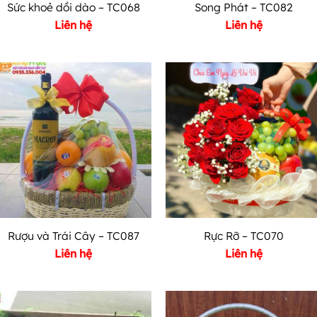
Sức khoẻ dồi dào – TC068
Song Phát – TC082
Liên hệ
Liên hệ
Rượu và Trái Cây – TC087
Rực Rỡ – TC070
Liên hệ
Liên hệ