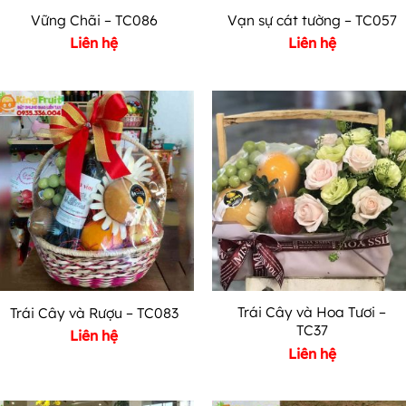
Vững Chãi – TC086
Vạn sự cát tường – TC057
Liên hệ
Liên hệ
Trái Cây và Hoa Tươi –
Trái Cây và Rượu – TC083
TC37
Liên hệ
Liên hệ