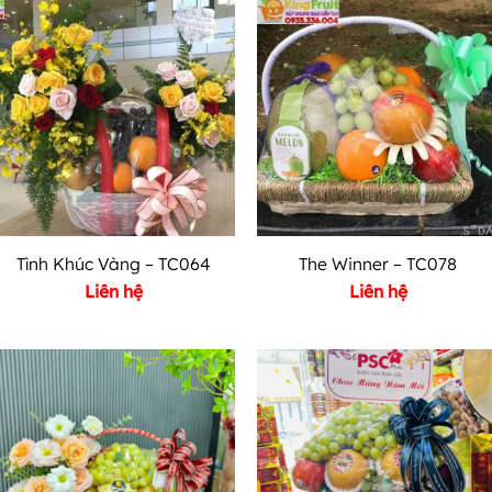
Tình Khúc Vàng – TC064
The Winner – TC078
Liên hệ
Liên hệ