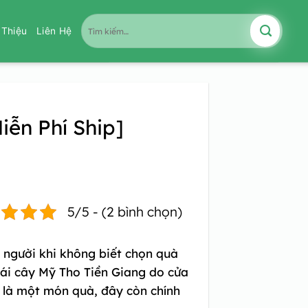
Tìm
i Thiệu
Liên Hệ
kiếm:
iễn Phí Ship]
5/5 - (2 bình chọn)
u người khi không biết chọn quà
rái cây Mỹ Tho Tiền Giang
do cửa
ỉ là một món quà, đây còn chính