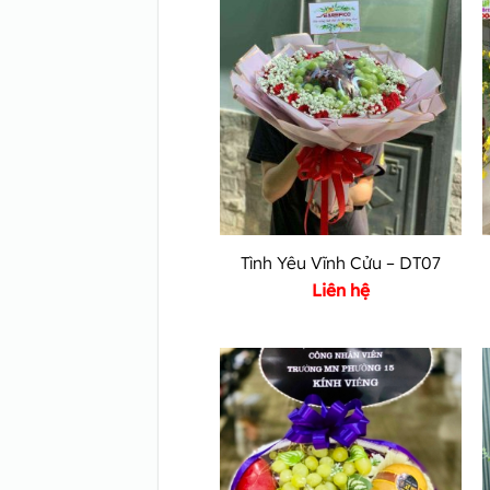
Tình Yêu Vĩnh Cửu – DT07
Liên hệ