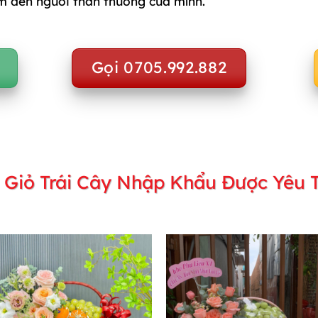
m đến người thân thương của mình.
Gọi 0705.992.882
 Giỏ Trái Cây Nhập Khẩu Được Yêu T