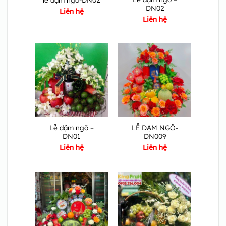
DN02
Liên hệ
Liên hệ
Lễ dặm ngõ –
LỄ DẠM NGÕ-
DN01
DN009
Liên hệ
Liên hệ