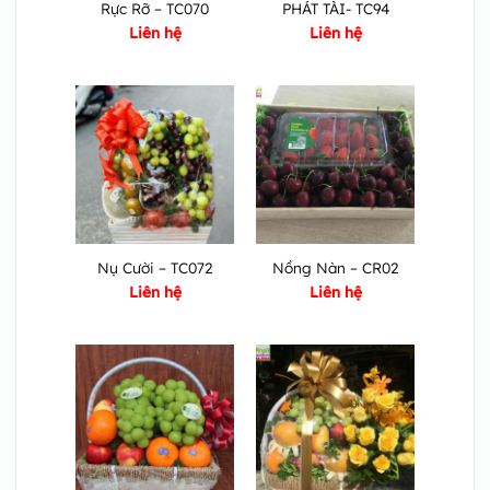
Rực Rỡ – TC070
PHÁT TÀI- TC94
Liên hệ
Liên hệ
Nụ Cười – TC072
Nồng Nàn – CR02
Liên hệ
Liên hệ