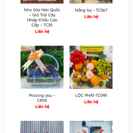
Nho Sữa Hàn Quốc
Nắng hạ – TC067
– Giỏ Trái Cây
Liên hệ
Nhập Khẩu Cao
Cấp – TC35
Liên hệ
Missing you –
LỘC PHÁT-TC095
CR05
Liên hệ
Liên hệ