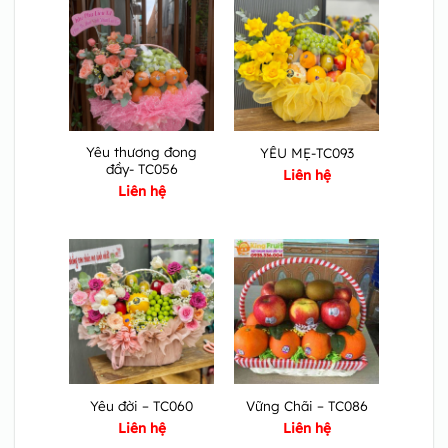
Yêu thương đong
YÊU MẸ-TC093
đầy- TC056
Liên hệ
Liên hệ
Yêu đời – TC060
Vững Chãi – TC086
Liên hệ
Liên hệ