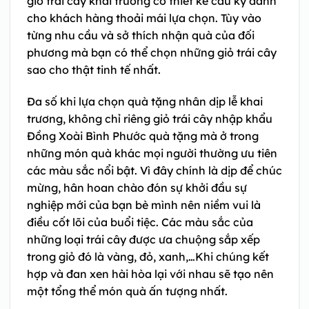
giỏ trái cây khai trương có thiết kế cầu kỳ dành
cho khách hàng thoải mái lựa chọn. Tùy vào
từng nhu cầu và sở thích nhận quà của đối
phương mà bạn có thể chọn những giỏ trái cây
sao cho thật tinh tế nhất.
Đa số khi lựa chọn quà tặng nhân dịp lễ khai
trương, không chỉ riêng giỏ trái cây nhập khẩu
Đồng Xoài Bình Phước quà tặng mà ở trong
những món quà khác mọi người thường ưu tiên
các màu sắc nổi bật. Vì đây chính là dịp để chúc
mừng, hân hoan chào đón sự khởi đầu sự
nghiệp mới của bạn bè mình nên niềm vui là
điều cốt lõi của buổi tiệc. Các màu sắc của
những loại trái cây được ưa chuộng sắp xếp
trong giỏ đó là vàng, đỏ, xanh,…Khi chúng kết
hợp và đan xen hài hòa lại với nhau sẽ tạo nên
một tổng thể món quà ấn tượng nhất.