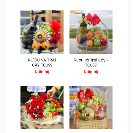
RƯỢU VÀ TRÁI
Rượu và Trái Cây –
CÂY TC099
TC087
Liên hệ
Liên hệ