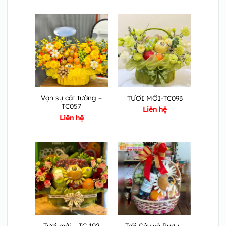
Vạn sự cát tường –
TƯƠI MỚI-TC093
TC057
Liên hệ
Liên hệ
Trái Cây và Rượu –
Tươi mới – TC 102