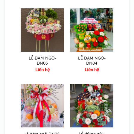
LỄ DẠM NGÕ-
LỄ DẠM NGÕ-
DN05
DN04
Liên hệ
Liên hệ
Lễ dặm ngõ –
lễ dặm ngõ-DN02