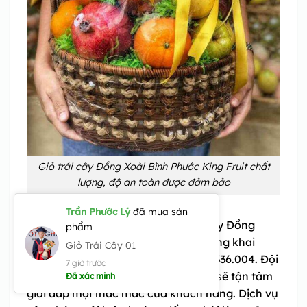
Giỏ trái cây Đồng Xoài Bình Phước King Fruit chất
lượng, độ an toàn được đảm bảo
Trần Phước Lý
đã mua sản
Nhanh chóng lên hệ với shop trái cây Đồng
phẩm
Xoài Bình Phước mua giỏ trái cây tặng khai
Giỏ Trái Cây 01
trương chất lượng qua hotline 0935.336.004. Đội
7 giờ trước
ngũ nhân viên tư vấn của chúng tôi sẽ tận tâm
Đã xác minh
giải đáp mọi thắc mắc của khách hàng. Dịch vụ