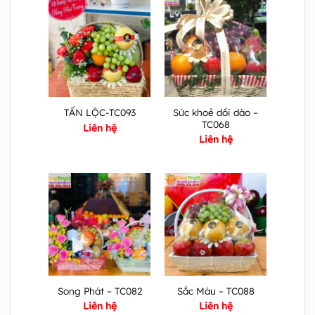
Sức khoẻ dồi dào –
TẤN LỘC-TC093
TC068
Liên hệ
Liên hệ
Song Phát – TC082
Sắc Màu – TC088
Liên hệ
Liên hệ