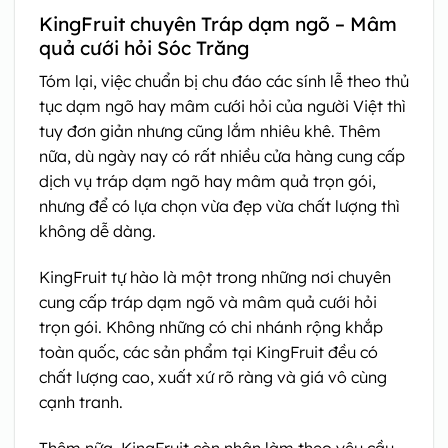
KingFruit chuyên Tráp dạm ngõ – Mâm
quả cưới hỏi Sóc Trăng
Tóm lại, việc chuẩn bị chu đáo các sính lễ theo thủ
tục dạm ngõ hay mâm cưới hỏi của người Việt thì
tuy đơn giản nhưng cũng lắm nhiêu khê. Thêm
nữa, dù ngày nay có rất nhiều cửa hàng cung cấp
dịch vụ tráp dạm ngõ hay mâm quả trọn gói,
nhưng để có lựa chọn vừa đẹp vừa chất lượng thì
không dễ dàng.
KingFruit tự hào là một trong những nơi chuyên
cung cấp tráp dạm ngõ và mâm quả cưới hỏi
trọn gói. Không những có chi nhánh rộng khắp
toàn quốc, các sản phẩm tại KingFruit đều có
chất lượng cao, xuất xứ rõ ràng và giá vô cùng
cạnh tranh.
Thêm nữa, KingFruit còn nhận làm theo yêu cầu