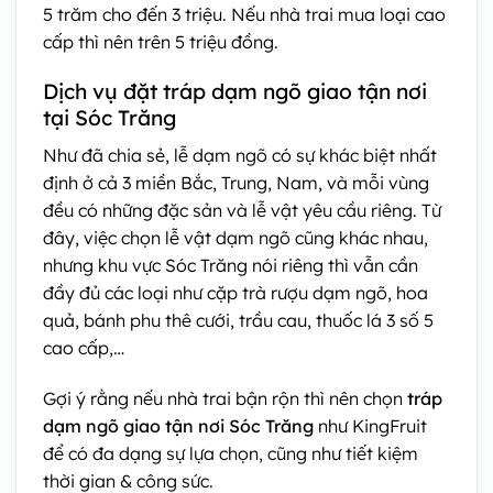
5 trăm cho đến 3 triệu. Nếu nhà trai mua loại cao
cấp thì nên trên 5 triệu đồng.
Dịch vụ đặt tráp dạm ngõ giao tận nơi
tại Sóc Trăng
Như đã chia sẻ, lễ dạm ngõ có sự khác biệt nhất
định ở cả 3 miền Bắc, Trung, Nam, và mỗi vùng
đều có những đặc sản và lễ vật yêu cầu riêng. Từ
đây, việc chọn lễ vật dạm ngõ cũng khác nhau,
nhưng khu vực Sóc Trăng nói riêng thì vẫn cần
đầy đủ các loại như cặp trà rượu dạm ngõ, hoa
quả, bánh phu thê cưới, trầu cau, thuốc lá 3 số 5
cao cấp,…
Gợi ý rằng nếu nhà trai bận rộn thì nên chọn
tráp
dạm ngõ giao tận nơi Sóc Trăng
như KingFruit
để có đa dạng sự lựa chọn, cũng như tiết kiệm
thời gian & công sức.