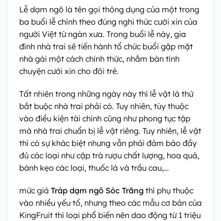
Lễ dạm ngõ là tên gọi thông dụng của một trong
ba buổi lễ chính theo đúng nghi thức cưới xin của
người Việt từ ngàn xưa. Trong buổi lễ này, gia
đình nhà trai sẽ tiến hành tổ chức buổi gặp mặt
nhà gái một cách chính thức, nhằm bàn tính
chuyện cưới xin cho đôi trẻ.
Tất nhiên trong những ngày này thì lễ vật là thứ
bắt buộc nhà trai phải có. Tuy nhiên, tùy thuộc
vào điều kiện tài chính cũng như phong tục tập
mà nhà trai chuẩn bị lễ vật riêng. Tuy nhiên, lễ vật
thì có sự khác biệt nhưng vẫn phải đảm bảo đầy
đủ các loại như cặp trà rượu chất lượng, hoa quả,
bánh kẹo các loại, thuốc lá và trầu cau,…
mức giá
Tráp dạm ngõ Sóc Trăng
thì phụ thuộc
vào nhiều yếu tố, nhưng theo các mẫu cơ bản của
KingFruit thì loại phổ biến nên dao động từ 1 triệu