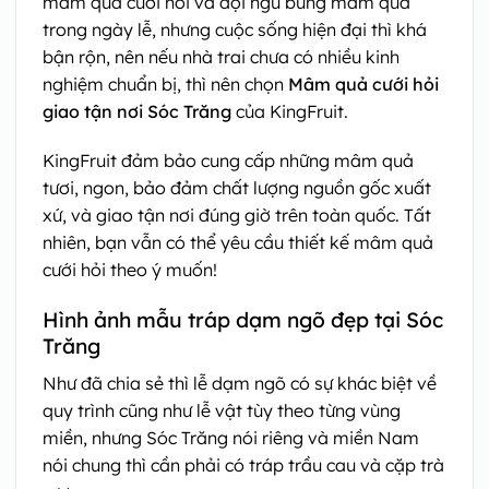
mâm quả cưới hỏi và đội ngũ bưng mâm quả
trong ngày lễ, nhưng cuộc sống hiện đại thì khá
bận rộn, nên nếu nhà trai chưa có nhiều kinh
nghiệm chuẩn bị, thì nên chọn
Mâm quả cưới hỏi
giao tận nơi Sóc Trăng
của KingFruit.
KingFruit đảm bảo cung cấp những mâm quả
tươi, ngon, bảo đảm chất lượng nguồn gốc xuất
xứ, và giao tận nơi đúng giờ trên toàn quốc. Tất
nhiên, bạn vẫn có thể yêu cầu thiết kế mâm quả
cưới hỏi theo ý muốn!
Hình ảnh mẫu tráp dạm ngõ đẹp tại Sóc
Trăng
Như đã chia sẻ thì lễ dạm ngõ có sự khác biệt về
quy trình cũng như lễ vật tùy theo từng vùng
miền, nhưng Sóc Trăng nói riêng và miền Nam
nói chung thì cần phải có tráp trầu cau và cặp trà