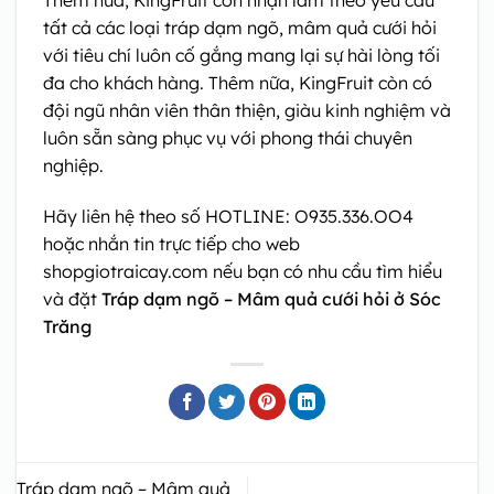
tất cả các loại tráp dạm ngõ, mâm quả cưới hỏi
với tiêu chí luôn cố gắng mang lại sự hài lòng tối
đa cho khách hàng. Thêm nữa, KingFruit còn có
đội ngũ nhân viên thân thiện, giàu kinh nghiệm và
luôn sẵn sàng phục vụ với phong thái chuyên
nghiệp.
Hãy liên hệ theo số HOTLINE: O935.336.OO4
hoặc nhắn tin trực tiếp cho web
shopgiotraicay.com nếu bạn có nhu cầu tìm hiểu
và đặt
Tráp dạm ngõ – Mâm quả cưới hỏi ở Sóc
Trăng
Tráp dạm ngõ – Mâm quả