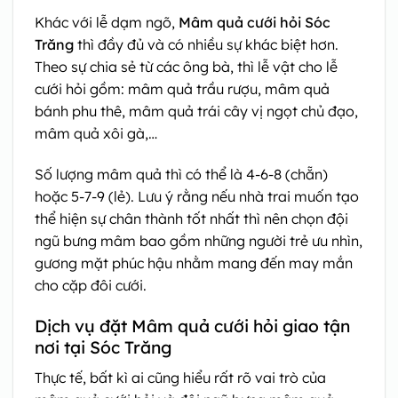
Khác với lễ dạm ngõ,
Mâm quả cưới hỏi Sóc
Trăng
thì đầy đủ và có nhiều sự khác biệt hơn.
Theo sự chia sẻ từ các ông bà, thì lễ vật cho lễ
cưới hỏi gồm: mâm quả trầu rượu, mâm quả
bánh phu thê, mâm quả trái cây vị ngọt chủ đạo,
mâm quả xôi gà,…
Số lượng mâm quả thì có thể là 4-6-8 (chẵn)
hoặc 5-7-9 (lẻ). Lưu ý rằng nếu nhà trai muốn tạo
thể hiện sự chân thành tốt nhất thì nên chọn đội
ngũ bưng mâm bao gồm những người trẻ ưu nhìn,
gương mặt phúc hậu nhằm mang đến may mắn
cho cặp đôi cưới.
Dịch vụ đặt Mâm quả cưới hỏi giao tận
nơi tại Sóc Trăng
Thực tế, bất kì ai cũng hiểu rất rõ vai trò của