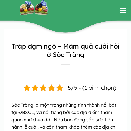
Bỏ
qua
nội
dung
Tráp dạm ngõ – Mâm quả cưới hỏi
ở Sóc Trăng
5/5 - (1 bình chọn)
Sóc Trăng là một trong những tỉnh thành nổi bật
tại ĐBSCL, và nổi tiếng bởi các địa điểm tham
quan như chùa dơi. Nếu bạn đang sắp sửa tiến
hành lễ cưới, và cần tham khảo thêm các địa chỉ