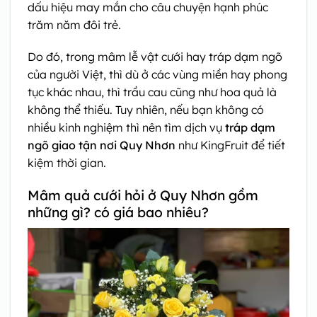
dấu hiệu may mắn cho câu chuyện hạnh phúc
trăm năm đôi trẻ.
Do đó, trong mâm lễ vật cưới hay tráp dạm ngõ
của người Việt, thì dù ở các vùng miền hay phong
tục khác nhau, thì trầu cau cũng như hoa quả là
không thể thiếu. Tuy nhiên, nếu bạn không có
nhiều kinh nghiệm thì nên tìm dịch vụ
tráp dạm
ngõ giao tận nơi Quy Nhơn
như KingFruit để tiết
kiệm thời gian.
Mâm quả cưới hỏi ở Quy Nhơn gồm
những gì? có giá bao nhiêu?