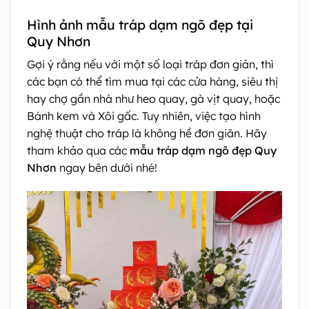
Hình ảnh mẫu tráp dạm ngõ đẹp tại
Quy Nhơn
Gợi ý rằng nếu với một số loại tráp đơn giản, thì
các bạn có thể tìm mua tại các cửa hàng, siêu thị
hay chợ gần nhà như heo quay, gà vịt quay, hoặc
Bánh kem và Xôi gấc. Tuy nhiên, việc tạo hình
nghệ thuật cho tráp là không hề đơn giãn. Hãy
tham khảo qua các
mẫu tráp dạm ngõ đẹp Quy
Nhơn
ngay bên dưới nhé!