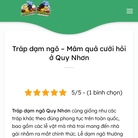
Bỏ
qua
nội
dung
Tráp dạm ngõ – Mâm quả cưới hỏi
ở Quy Nhơn
5/5 - (1 bình chọn)
Tráp dạm ngõ Quy Nhơn
cũng giống như các
tráp khác theo đúng phong tục trên toàn quốc,
bao gồm các lễ vật mà nhà trai mang đến nhà
gái nhằm ra mắt chính thức. Lễ dạm ngõ thường