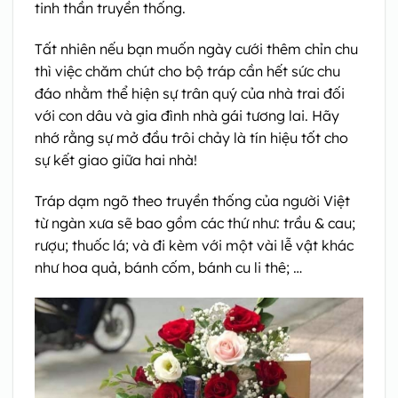
tinh thần truyền thống.
Tất nhiên nếu bạn muốn ngày cưới thêm chỉn chu
thì việc chăm chút cho bộ tráp cần hết sức chu
đáo nhằm thể hiện sự trân quý của nhà trai đối
với con dâu và gia đình nhà gái tương lai. Hãy
nhớ rằng sự mở đầu trôi chảy là tín hiệu tốt cho
sự kết giao giữa hai nhà!
Tráp dạm ngõ theo truyền thống của người Việt
từ ngàn xưa sẽ bao gồm các thứ như: trầu & cau;
rượu; thuốc lá; và đi kèm với một vài lễ vật khác
như hoa quả, bánh cốm, bánh cu li thê; …