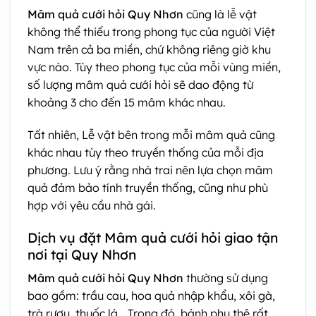
Mâm quả cưới hỏi Quy Nhơn
cũng là lễ vật
không thể thiếu trong phong tục của người Việt
Nam trên cả ba miền, chứ không riêng giờ khu
vực nào. Tùy theo phong tục của mỗi vùng miền,
số lượng mâm quả cưới hỏi sẽ dao động từ
khoảng 3 cho đến 15 mâm khác nhau.
Tất nhiên, Lễ vật bên trong mỗi mâm quả cũng
khác nhau tùy theo truyền thống của mỗi địa
phương. Lưu ý rằng nhà trai nên lựa chọn mâm
quả đảm bảo tính truyền thống, cũng như phù
hợp với yêu cầu nhà gái.
Dịch vụ đặt Mâm quả cưới hỏi giao tận
nơi tại Quy Nhơn
Mâm quả cưới hỏi Quy Nhơn
thường sử dụng
bao gồm: trầu cau, hoa quả nhập khẩu, xôi gà,
trà rượu, thuốc lá… Trong đó, bánh phu thê rất