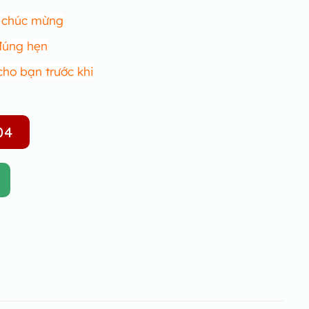
r chúc mừng
 đúng hẹn
cho bạn trước khi
04