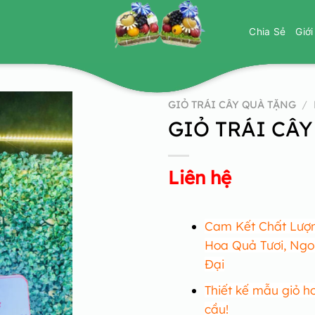
Chia Sẻ
Giớ
GIỎ TRÁI CÂY QUÀ TẶNG
/
GIỎ TRÁI CÂY
Liên hệ
Cam Kết Chất Lượn
Hoa Quả Tươi, Ngo
Đại
Thiết kế mẫu giỏ h
cầu!