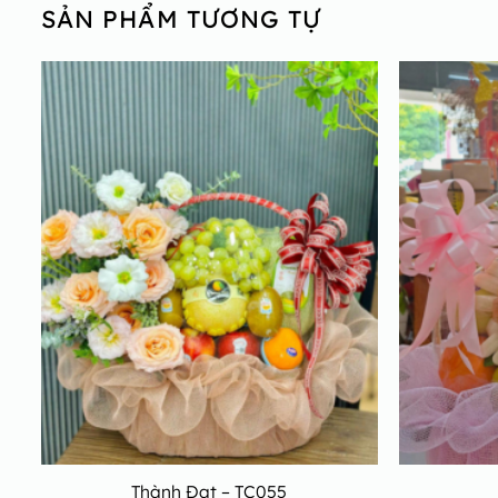
SẢN PHẨM TƯƠNG TỰ
Thành Đạt – TC055