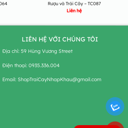
C064
Rượu và Trái Cây – TC087
Liên hệ
LIÊN HỆ VỚI CHÚNG TÔI
Địa chỉ: 59 Hùng Vương Street
Điện thoại: 0935.336.004
Email: ShopTraiCayNhapKhau@gmail.com