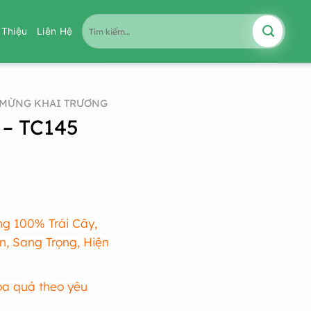
Tìm
i Thiệu
Liên Hệ
kiếm:
MỪNG KHAI TRƯƠNG
 – TC145
g 100% Trái Cây,
n, Sang Trọng, Hiện
oa quả theo yêu