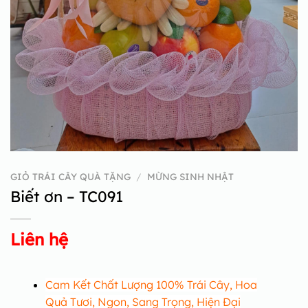
GIỎ TRÁI CÂY QUÀ TẶNG
/
MỪNG SINH NHẬT
Biết ơn – TC091
Liên hệ
Cam Kết Chất Lượng 100% Trái Cây, Hoa
Quả Tươi, Ngon, Sang Trọng, Hiện Đại