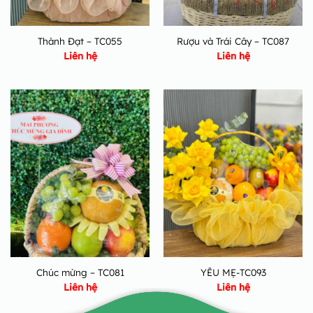
Thành Đạt – TC055
Rượu và Trái Cây – TC087
Liên hệ
Liên hệ
Chúc mừng – TC081
YÊU MẸ-TC093
Liên hệ
Liên hệ