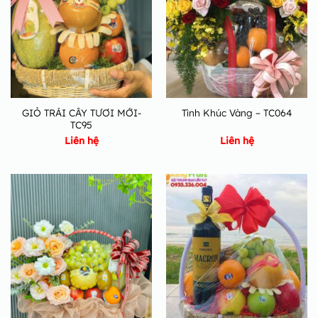
GIỎ TRÁI CÂY TƯƠI MỚI-
Tình Khúc Vàng – TC064
TC95
Liên hệ
Liên hệ