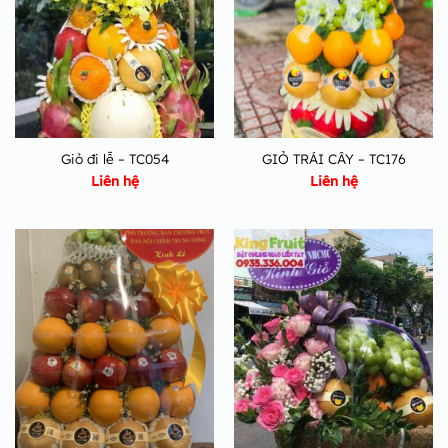
Giỏ đi lễ – TC054
GIỎ TRÁI CÂY – TC176
Liên hệ
Liên hệ