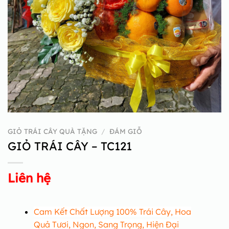
GIỎ TRÁI CÂY QUÀ TẶNG
/
ĐÁM GIỖ
GIỎ TRÁI CÂY – TC121
Liên hệ
Cam Kết Chất Lượng 100% Trái Cây, Hoa
Quả Tươi, Ngon, Sang Trọng, Hiện Đại