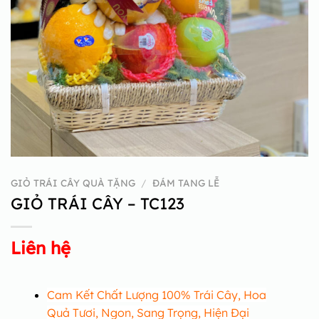
GIỎ TRÁI CÂY QUÀ TẶNG
/
ĐÁM TANG LỄ
GIỎ TRÁI CÂY – TC123
Liên hệ
Cam Kết Chất Lượng 100% Trái Cây, Hoa
Quả Tươi, Ngon, Sang Trọng, Hiện Đại