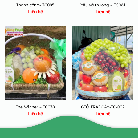
Thành công- TC085
Yêu và thương – TC061
Liên hệ
Liên hệ
The Winner – TC078
GIỎ TRÁI CÂY-TC-002
Liên hệ
Liên hệ