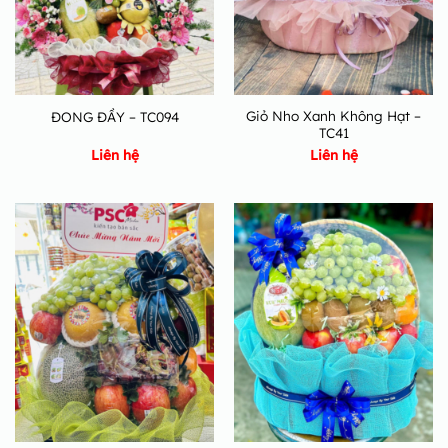
Giỏ Nho Xanh Không Hạt –
ĐONG ĐẦY – TC094
TC41
Liên hệ
Liên hệ