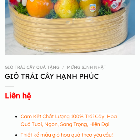
GIỎ TRÁI CÂY QUÀ TẶNG
/
MỪNG SINH NHẬT
GIỎ TRÁI CÂY HẠNH PHÚC
Liên hệ
Cam Kết Chất Lượng 100% Trái Cây, Hoa
Quả Tươi, Ngon, Sang Trọng, Hiện Đại
Thiết kế mẫu giỏ hoa quả theo yêu cầu!