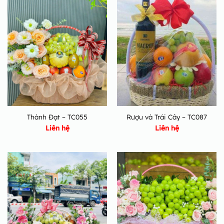
Thành Đạt – TC055
Rượu và Trái Cây – TC087
Liên hệ
Liên hệ