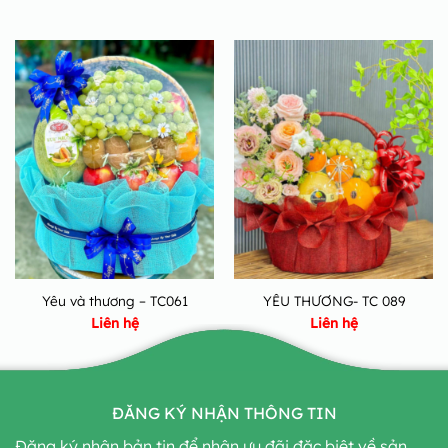
Yêu và thương – TC061
YÊU THƯƠNG- TC 089
Liên hệ
Liên hệ
ĐĂNG KÝ NHẬN THÔNG TIN
Đăng ký nhận bản tin để nhận ưu đãi đặc biệt về sản