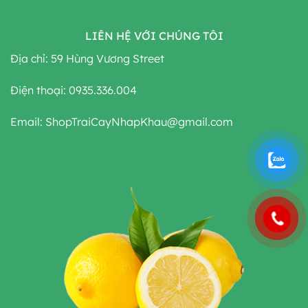
LIÊN HỆ VỚI CHÚNG TÔI
Địa chỉ: 59 Hùng Vương Street
Điện thoại: 0935.336.004
Email: ShopTraiCayNhapKhau@gmail.com