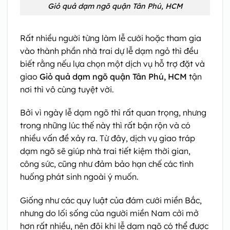
Giỏ quả dạm ngõ quận Tân Phú, HCM
Rất nhiều người từng làm lễ cưới hoặc tham gia
vào thành phần nhà trai dự lễ dạm ngỏ thì đều
biết rằng nếu lựa chọn một dịch vụ hỗ trợ đặt và
giao
Giỏ quả dạm ngõ quận Tân Phú, HCM
tận
nơi thì vô cùng tuyệt vời.
Bởi vì ngày lễ dạm ngõ thì rất quan trọng, nhưng
trong những lúc thế này thì rất bận rộn và có
nhiều vấn đề xảy ra. Từ đây, dịch vụ giao tráp
dạm ngõ sẽ giúp nhà trai tiết kiệm thời gian,
công sức, cũng như đảm bảo hạn chế các tình
huống phát sinh ngoài ý muốn.
Giống như các quy luật của đám cưới miền Bắc,
nhưng do lối sống của người miền Nam cởi mở
hơn rất nhiều, nên đôi khi lễ dạm ngõ có thể được