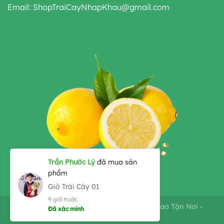
Email: ShopTraiCayNhapKhau@gmail.com
Trần Phước Lý
đã mua sản
phẩm
Giỏ Trái Cây 01
9 giờ trước
Copyright 2026 ©
Shop Giỏ Trái Cây - Giao Tận Nơi -
Đã xác minh
0935.336.004