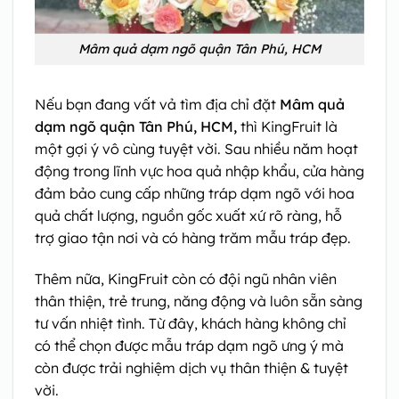
Mâm quả dạm ngõ quận Tân Phú, HCM
Nếu bạn đang vất vả tìm địa chỉ đặt
Mâm quả
dạm ngõ quận Tân Phú, HCM,
thì KingFruit là
một gợi ý vô cùng tuyệt vời. Sau nhiều năm hoạt
động trong lĩnh vực hoa quả nhập khẩu, cửa hàng
đảm bảo cung cấp những tráp dạm ngõ với hoa
quả chất lượng, nguồn gốc xuất xứ rõ ràng, hỗ
trợ giao tận nơi và có hàng trăm mẫu tráp đẹp.
Thêm nữa, KingFruit còn có đội ngũ nhân viên
thân thiện, trẻ trung, năng động và luôn sẵn sàng
tư vấn nhiệt tình. Từ đây, khách hàng không chỉ
có thể chọn được mẫu tráp dạm ngõ ưng ý mà
còn được trải nghiệm dịch vụ thân thiện & tuyệt
vời.