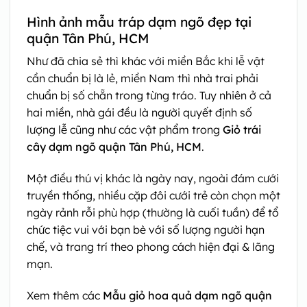
Hình ảnh mẫu tráp dạm ngõ đẹp tại
quận Tân Phú, HCM
Như đã chia sẻ thì khác với miền Bắc khi lễ vật
cần chuẩn bị là lẻ, miền Nam thì nhà trai phải
chuẩn bị số chẵn trong từng tráo. Tuy nhiên ở cả
hai miền, nhà gái đều là người quyết định số
lượng lễ cũng như các vật phẩm trong
Giỏ trái
cây dạm ngõ quận Tân Phú, HCM
.
Một điều thú vị khác là ngày nay, ngoài đám cưới
truyền thống, nhiều cặp đôi cưới trẻ còn chọn một
ngày rảnh rỗi phù hợp (thường là cuối tuần) để tổ
chức tiệc vui với bạn bè với số lượng người hạn
chế, và trang trí theo phong cách hiện đại & lãng
mạn.
Xem thêm các
Mẫu giỏ hoa quả dạm ngõ quận