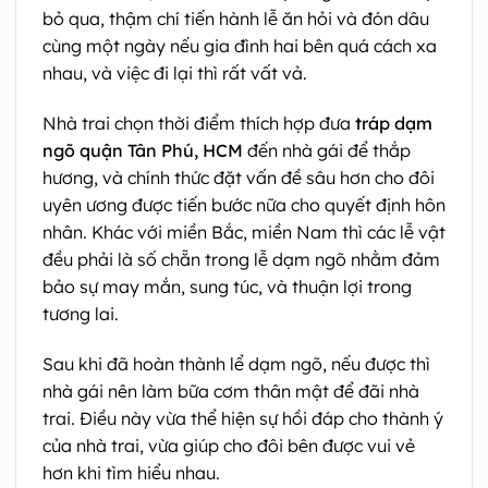
bỏ qua, thậm chí tiến hành lễ ăn hỏi và đón dâu
cùng một ngày nếu gia đình hai bên quá cách xa
nhau, và việc đi lại thì rất vất vả.
Nhà trai chọn thời điểm thích hợp đưa
tráp dạm
ngõ quận Tân Phú, HCM
đến nhà gái để thắp
hương, và chính thức đặt vấn đề sâu hơn cho đôi
uyên ương được tiến bước nữa cho quyết định hôn
nhân. Khác với miền Bắc, miền Nam thì các lễ vật
đều phải là số chẵn trong lễ dạm ngõ nhằm đảm
bảo sự may mắn, sung túc, và thuận lợi trong
tương lai.
Sau khi đã hoàn thành lể dạm ngõ, nếu được thì
nhà gái nên làm bữa cơm thân mật để đãi nhà
trai. Điều này vừa thể hiện sự hồi đáp cho thành ý
của nhà trai, vừa giúp cho đôi bên được vui vẻ
hơn khi tìm hiểu nhau.