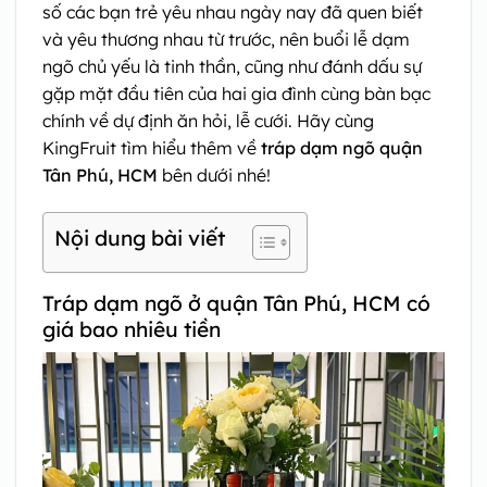
số các bạn trẻ yêu nhau ngày nay đã quen biết
và yêu thương nhau từ trước, nên buổi lễ dạm
ngõ chủ yếu là tinh thần, cũng như đánh dấu sự
gặp mặt đầu tiên của hai gia đình cùng bàn bạc
chính về dự định ăn hỏi, lễ cưới. Hãy cùng
KingFruit tìm hiểu thêm về
tráp dạm ngõ quận
Tân Phú, HCM
bên dưới nhé!
Nội dung bài viết
Tráp dạm ngõ ở quận Tân Phú, HCM có
giá bao nhiêu tiền