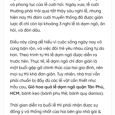
và phong tục của lễ cưới hỏi. Ngày xưa, lễ cưới
thường phải trải qua tất thảy sáu nghi lễ, nhưng
hiện nay thì đám cưới truyền thống đã được giản
lược đi chỉ còn lại khoảng 3 nghi lễ là dạm ngõ, ăn
hỏi, và đón dâu.
Điều này cũng dễ hiểu vì cuộc sống ngày nay vô
cùng bận rộn, và việc đôi trẻ yêu nhau cũng tự do
hơn. Theo trình tự thì lễ dạm ngõ được diễn ra
trước tiên. Thực tế, lễ dạm ngõ chỉ đơn giản là
một buổi gặp gỡ chính thức của hai gia đình, nên
mọi sự thì khá đơn giản. Tuy nhiên, nhà trai vẫn
phải chuẩn bị đầy đủ các lễ vật cần thiết như:
trầu cau,
Giỏ hoa quả lễ dạm ngõ quận Tân Phú,
HCM
, bánh kẹo (bánh phu thê, bánh quy danisa).
Thời gian diễn ra buổi lễ thì phải nhận được sự
đồng ý và thống nhất của hai bên gia nhà gái &