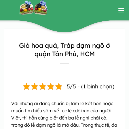
Bỏ
qua
nội
dung
Giỏ hoa quả, Tráp dạm ngõ ở
quận Tân Phú, HCM
5/5 - (1 bình chọn)
Với những ai đang chuẩn bị làm lễ kết hôn hoặc
muốn tìm hiểu sớm về tục lệ cưới xin của người
Việt, thì hẳn cũng biết đến ba lễ nghi phải có,
trong đó lễ dạm ngõ là mở đầu. Trong thực tế, đa