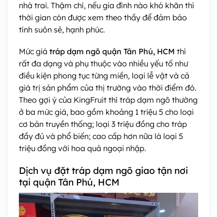
nhà trai. Thậm chí, nếu gia đình nào khó khăn thì
thời gian còn được xem theo thầy để đảm bảo
tính suôn sẻ, hạnh phúc.
Mức giá
tráp dạm ngõ quận Tân Phú, HCM
thì
rất đa dạng và phụ thuộc vào nhiều yếu tố như
điều kiện phong tục từng miền, loại lễ vật và cả
giá trị sản phẩm của thị trường vào thời điểm đó.
Theo gợi ý của KingFruit thì tráp dạm ngõ thường
ở ba mức giá, bao gồm khoảng 1 triệu 5 cho loại
cơ bản truyền thống; loại 3 triệu đồng cho tráp
đầy đủ và phổ biến; cao cấp hơn nữa là loại 5
triệu đồng với hoa quả ngoại nhập.
Dịch vụ đặt tráp dạm ngõ giao tận nơi
tại quận Tân Phú, HCM