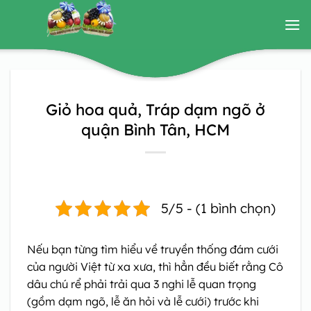
Bỏ
qua
nội
dung
Giỏ hoa quả, Tráp dạm ngõ ở
quận Bình Tân, HCM
5/5 - (1 bình chọn)
Nếu bạn từng tìm hiểu về truyền thống đám cưới
của người Việt từ xa xưa, thì hẳn đều biết rằng Cô
dâu chú rể phải trải qua 3 nghi lễ quan trọng
(gồm dạm ngõ, lễ ăn hỏi và lễ cưới) trước khi