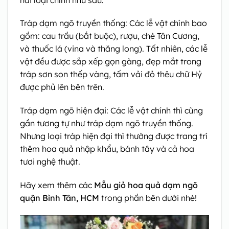
Tráp dạm ngõ truyền thống: Các lễ vật chính bao
gồm: cau trầu (bắt buộc), rượu, chè Tân Cương,
và thuốc lá (vina và thăng long). Tất nhiên, các lễ
vật đều được sắp xếp gọn gàng, đẹp mắt trong
tráp sơn son thếp vàng, tấm vải đỏ thêu chữ Hỷ
được phủ lên bên trên.
Tráp dạm ngõ hiện đại: Các lễ vật chính thì cũng
gần tương tự như tráp dạm ngõ truyền thống.
Nhưng loại tráp hiện đại thì thường được trang trí
thêm hoa quả nhập khẩu, bánh tây và cả hoa
tươi nghệ thuật.
Hãy xem thêm các
Mẫu giỏ hoa quả dạm ngõ
quận Bình Tân, HCM
trong phần bên dưới nhé!