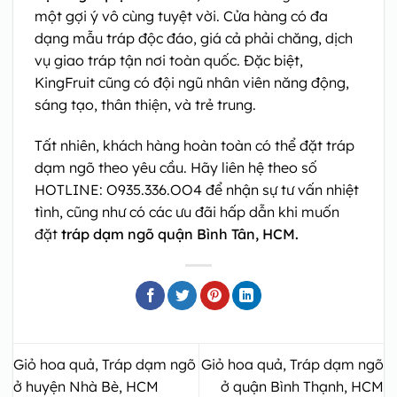
một gợi ý vô cùng tuyệt vời. Cửa hàng có đa
dạng mẫu tráp độc đáo, giá cả phải chăng, dịch
vụ giao tráp tận nơi toàn quốc. Đặc biệt,
KingFruit cũng có đội ngũ nhân viên năng động,
sáng tạo, thân thiện, và trẻ trung.
Tất nhiên, khách hàng hoàn toàn có thể đặt tráp
dạm ngõ theo yêu cầu. Hãy liên hệ theo số
HOTLINE: O935.336.OO4 để nhận sự tư vấn nhiệt
tình, cũng như có các ưu đãi hấp dẫn khi muốn
đặt
tráp dạm ngõ quận Bình Tân, HCM.
Giỏ hoa quả, Tráp dạm ngõ
Giỏ hoa quả, Tráp dạm ngõ
ở huyện Nhà Bè, HCM
ở quận Bình Thạnh, HCM