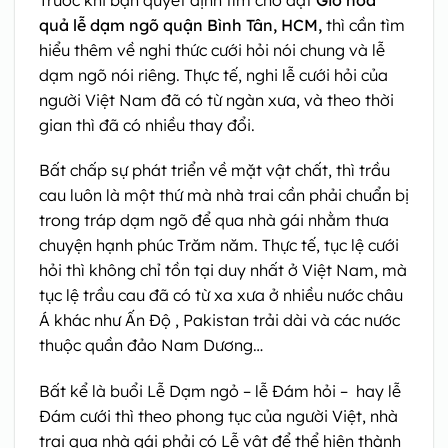
quả lễ dạm ngõ quận Bình Tân, HCM,
thì cần tìm
hiểu thêm về nghi thức cưới hỏi nói chung và lễ
dạm ngõ nói riêng. Thực tế, nghi lễ cưới hỏi của
người Việt Nam đã có từ ngàn xưa, và theo thời
gian thì đã có nhiều thay đổi.
Bất chấp sự phát triển về mặt vật chất, thì trầu
cau luôn là một thứ mà nhà trai cần phải chuẩn bị
trong tráp dạm ngõ để qua nhà gái nhằm thưa
chuyện hạnh phúc Trăm năm. Thực tế, tục lệ cưới
hỏi thì không chỉ tồn tại duy nhất ở Việt Nam, mà
tục lệ trầu cau đã có từ xa xưa ở nhiều nước châu
Á khác như Ấn Độ , Pakistan trải dài và các nước
thuộc quần đảo Nam Dương…
Bất kể là buổi Lễ Dạm ngỏ – lễ Đám hỏi – hay lễ
Đám cưới thì theo phong tục của người Việt, nhà
trai qua nhà gái phải có Lễ vật để thể hiện thành