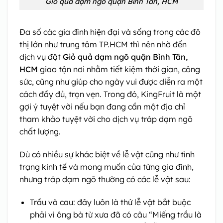
Giỏ quả dạm ngõ quận Bình Tân, HCM
Đa số các gia đình hiện đại và sống trong các đô
thị lớn như trung tâm TP.HCM thì nên nhờ đến
dịch vụ đặt
Giỏ quả dạm ngõ quận Bình Tân,
HCM
giao tận nơi nhằm tiết kiệm thời gian, công
sức, cũng như giúp cho ngày vui được diễn ra một
cách đầy đủ, trọn vẹn. Trong đó, KingFruit là một
gợi ý tuyệt vời nếu bạn đang cần một địa chỉ
tham khảo tuyệt vời cho dịch vụ tráp dạm ngõ
chất lượng.
Dù có nhiều sự khác biệt về lễ vật cũng như tình
trạng kinh tế và mong muốn của từng gia đình,
nhưng tráp dạm ngõ thường có các lễ vật sau:
Trầu và cau: đây luôn là thứ lễ vật bắt buộc
phải vì ông bà từ xưa đã có câu “Miếng trầu là