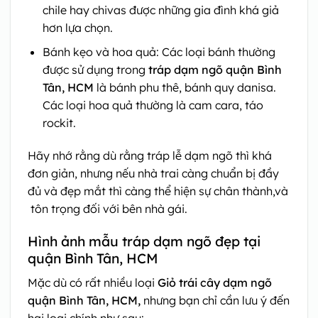
chile hay chivas được những gia đình khá giả
hơn lựa chọn.
Bánh kẹo và hoa quả: Các loại bánh thường
được sử dụng trong
tráp dạm ngõ quận Bình
Tân, HCM
là bánh phu thê, bánh quy danisa.
Các loại hoa quả thường là cam cara, táo
rockit.
Hãy nhớ rằng dù rằng tráp lễ dạm ngõ thì khá
đơn giản, nhưng nếu nhà trai càng chuẩn bị đầy
đủ và đẹp mắt thì càng thể hiện sự chân thành,và
tôn trọng đối với bên nhà gái.
Hình ảnh mẫu tráp dạm ngõ đẹp tại
quận Bình Tân, HCM
Mặc dù có rất nhiều loại
Giỏ trái cây dạm ngõ
quận Bình Tân, HCM,
nhưng bạn chỉ cần lưu ý đến
hai loại chính như sau: