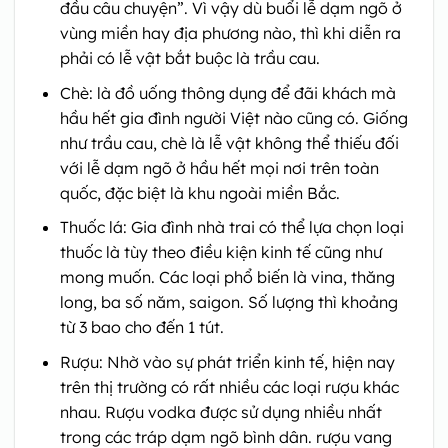
đầu câu chuyện”. Vì vậy dù buổi lễ dạm ngõ ở
vùng miền hay địa phương nào, thì khi diễn ra
phải có lễ vật bắt buộc là trầu cau.
Chè: là đồ uống thông dụng để đãi khách mà
hầu hết gia đình người Việt nào cũng có. Giống
như trầu cau, chè là lễ vật không thể thiếu đối
với lễ dạm ngõ ở hầu hết mọi nơi trên toàn
quốc, đặc biệt là khu ngoài miền Bắc.
Thuốc lá: Gia đình nhà trai có thể lựa chọn loại
thuốc là tùy theo điều kiện kinh tế cũng như
mong muốn. Các loại phổ biến là vina, thăng
long, ba số năm, saigon. Số lượng thì khoảng
từ 3 bao cho đến 1 tút.
Rượu: Nhờ vào sự phát triển kinh tế, hiện nay
trên thị trường có rất nhiều các loại rượu khác
nhau. Rượu vodka được sử dụng nhiều nhất
trong các tráp dạm ngõ bình dân. rượu vang