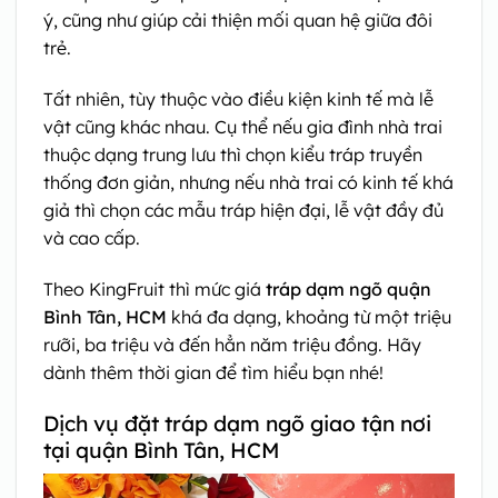
ý, cũng như giúp cải thiện mối quan hệ giữa đôi
trẻ.
Tất nhiên, tùy thuộc vào điều kiện kinh tế mà lễ
vật cũng khác nhau. Cụ thể nếu gia đình nhà trai
thuộc dạng trung lưu thì chọn kiểu tráp truyền
thống đơn giản, nhưng nếu nhà trai có kinh tế khá
giả thì chọn các mẫu tráp hiện đại, lễ vật đầy đủ
và cao cấp.
Theo KingFruit thì mức giá
tráp dạm ngõ quận
Bình Tân, HCM
khá đa dạng, khoảng từ một triệu
rưỡi, ba triệu và đến hẳn năm triệu đồng. Hãy
dành thêm thời gian để tìm hiểu bạn nhé!
Dịch vụ đặt tráp dạm ngõ giao tận nơi
tại quận Bình Tân, HCM