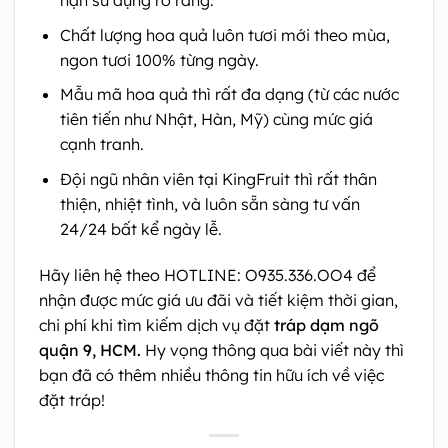
hạn sử dụng rõ ràng.
Chất lượng hoa quả luôn tươi mới theo mùa,
ngon tươi 100% từng ngày.
Mẫu mã hoa quả thì rất đa dạng (từ các nước
tiên tiến như Nhật, Hàn, Mỹ) cùng mức giá
cạnh tranh.
Đội ngũ nhân viên tại KingFruit thì rất thân
thiện, nhiệt tình, và luôn sẵn sàng tư vấn
24/24 bất kể ngày lễ.
Hãy liên hệ theo HOTLINE: O935.336.OO4 để
nhận được mức giá ưu đãi và tiết kiệm thời gian,
chi phí khi tìm kiếm dịch vụ đặt
tráp dạm ngõ
quận 9, HCM.
Hy vọng thông qua bài viết này thì
bạn đã có thêm nhiều thông tin hữu ích về việc
đặt tráp!