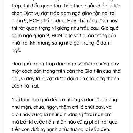
tráp, thì điều quan tâm tiếp theo chắc chắn là lựa
chọn Dịch vụ đặt tráp dạm ngõ giao tận nơi tại
quận 9, HCM chất lượng. Hãy nhớ rằng điều này
thì rất quan trọng vì giống như trầu cau,
Giỏ quả
dạm ngõ quận 9, HCM
là lễ vật quan trọng của
nhà trai khi mang sang nhà gái trong lễ dạm
ngõ.
Hoa quả trong tráp dạm ngõ sẽ được chưng bày
một cách cẩn trọng trên bàn thờ Gia tiên của nhà
gái, vì đây là lễ vật được đại diện cho lòng thành
của nhà trai.
Mỗi loại hoa quả đều có những vị độc đáo riêng
như mặn, chua, ngọt, thậm chí là chút cay, và
điều này cũng là những hương vị “trải nghiệm”
mà bất kì cuộc hôn nhân nào cũng phải trải qua
trên con đường hạnh phúc tương lai sắp đến.