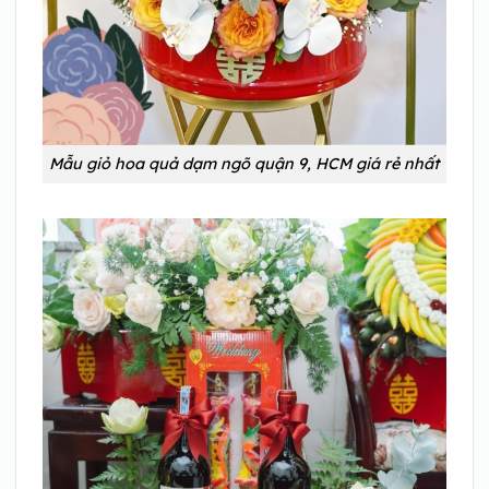
Mẫu giỏ hoa quả dạm ngõ quận 9, HCM giá rẻ nhất