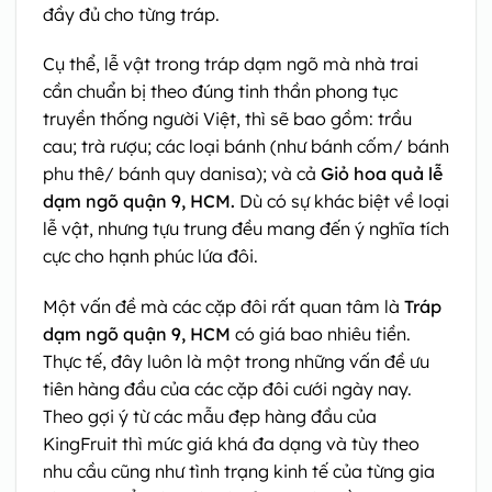
đầy đủ cho từng tráp.
Cụ thể, lễ vật trong tráp dạm ngõ mà nhà trai
cần chuẩn bị theo đúng tinh thần phong tục
truyền thống người Việt, thì sẽ bao gồm: trầu
cau; trà rượu; các loại bánh (như bánh cốm/ bánh
phu thê/ bánh quy danisa); và cả
Giỏ hoa quả lễ
dạm ngõ quận 9, HCM.
Dù có sự khác biệt về loại
lễ vật, nhưng tựu trung đều mang đến ý nghĩa tích
cực cho hạnh phúc lứa đôi.
Một vấn đề mà các cặp đôi rất quan tâm là
Tráp
dạm ngõ quận 9, HCM
có giá bao nhiêu tiền.
Thực tế, đây luôn là một trong những vấn đề ưu
tiên hàng đầu của các cặp đôi cưới ngày nay.
Theo gợi ý từ các mẫu đẹp hàng đầu của
KingFruit thì mức giá khá đa dạng và tùy theo
nhu cầu cũng như tình trạng kinh tế của từng gia