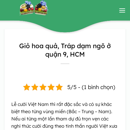
Bỏ
qua
nội
dung
Giỏ hoa quả, Tráp dạm ngõ ở
quận 9, HCM
5/5 - (1 bình chọn)
Lễ cưới Việt Nam thì rất đặc sắc và có sự khác
biệt theo từng vùng miền (Bắc – Trung – Nam).
Nếu ai từng một lần tham dự đủ trọn vẹn các
nghi thức cưới đúng theo tinh thần người Việt xưa