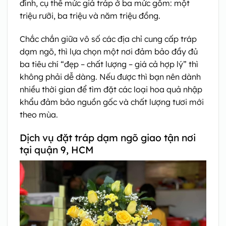
đình, cụ thể mức giá tráp ở ba mức gồm: một
triệu rưỡi, ba triệu và năm triệu đồng.
Chắc chắn giữa vô số các địa chỉ cung cấp tráp
dạm ngõ, thì lựa chọn một nơi đảm bảo đầy đủ
ba tiêu chí “đẹp – chất lượng – giá cả hợp lý” thì
không phải dễ dàng. Nếu được thì bạn nên dành
nhiều thời gian để tìm đặt các loại hoa quả nhập
khẩu đảm bảo nguồn gốc và chất lượng tươi mới
theo mùa.
Dịch vụ đặt tráp dạm ngõ giao tận nơi
tại quận 9, HCM