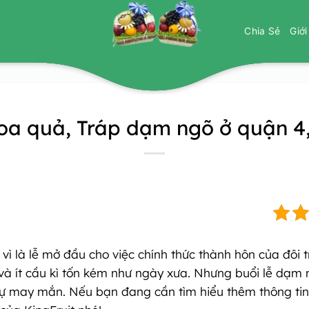
Chia Sẻ
Giớ
oa quả, Tráp dạm ngõ ở quận 
vì là lễ mở đầu cho việc chính thức thành hôn của đôi t
 và ít cầu kì tốn kém như ngày xưa. Nhưng buổi lễ dạm
 sự may mắn. Nếu bạn đang cần tìm hiểu thêm thông ti