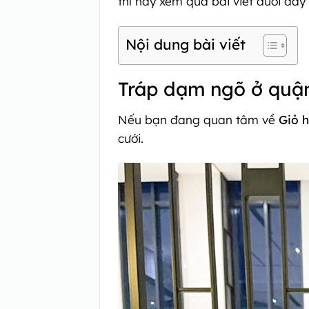
thì hãy xem qua bài viết dưới đây
Nội dung bài viết
Tráp dạm ngõ ở quận
Nếu bạn đang quan tâm về
Giỏ 
cưới.