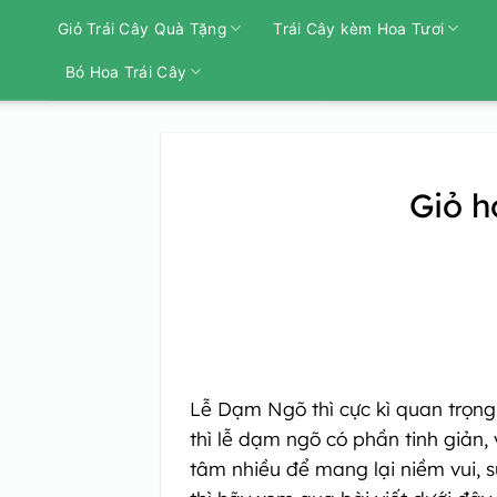
Bỏ
Giỏ Trái Cây Quà Tặng
Trái Cây kèm Hoa Tươi
qua
nội
Bó Hoa Trái Cây
dung
Giỏ h
Lễ Dạm Ngõ thì cực kì quan trọng 
thì lễ dạm ngõ có phần tinh giản,
tâm nhiều để mang lại niềm vui,