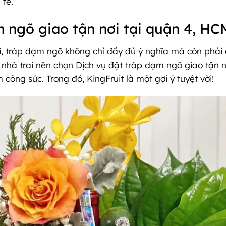
 tế.
m ngõ giao tận nơi tại quận 4, HC
ại, tráp dạm ngõ không chỉ đầy đủ ý nghĩa mà còn phải
, nhà trai nên chọn Dịch vụ đặt tráp dạm ngõ giao tận
công sức. Trong đó, KingFruit là một gợi ý tuyệt vời!