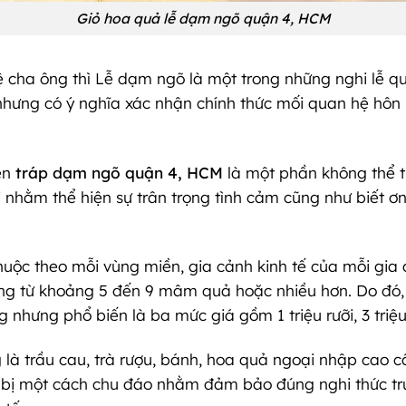
Giỏ hoa quả lễ dạm ngõ quận 4, HCM
ệ cha ông thì Lễ dạm ngõ là một trong những nghi lễ q
n, nhưng có ý nghĩa xác nhận chính thức mối quan hệ hôn
iên
tráp dạm ngõ quận 4, HCM
là một phần không thể 
ái nhằm thể hiện sự trân trọng tình cảm cũng như biết 
huộc theo mỗi vùng miền, gia cảnh kinh tế của mỗi gia
ường từ khoảng 5 đến 9 mâm quả hoặc nhiều hơn. Do đó, 
g nhưng phổ biến là ba mức giá gồm 1 triệu rưỡi, 3 triệu
là trầu cau, trà rượu, bánh, hoa quả ngoại nhập cao c
bị một cách chu đáo nhằm đảm bảo đúng nghi thức tru