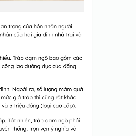
uan trọng của hôn nhân người
 nhân của hai gia đình nhà trai và
thiếu. Tráp dạm ngõ bao gồm các
ơn công lao dưỡng dục của đấng
 đình. Ngoài ra, số lượng mâm quả
mức giá tráp thì cũng rất khác
 và 5 triệu đồng (loại cao cấp).
ấp. Tất nhiên, tráp dạm ngõ phải
yền thống, trọn vẹn ý nghĩa và