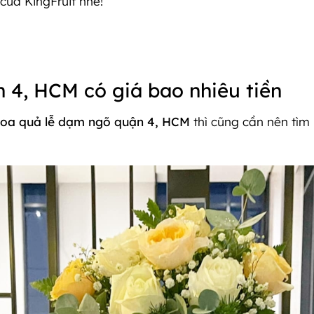
 của KingFruit nhé!
 4, HCM có giá bao nhiêu tiền
hoa quả lễ dạm ngõ quận 4, HCM
thì cũng cần nên tìm