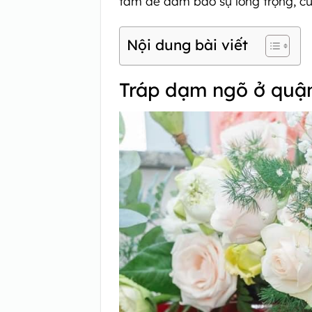
tâm để đảm bảo sự long trọng, cũn
Nội dung bài viết
Tráp dạm ngõ ở quận