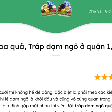
Chia Sẻ
Giớ
hoa quả, Tráp dạm ngõ ở quận 1
cưới thì không hề dễ dàng, đặc biệt là phải theo các ki
 thì lễ dạm ngõ là khởi đầu và cũng vô cùng quan trọng b
ai gia đình gặp mặt nhau thì việc đặt
tráp dạm ngõ qu