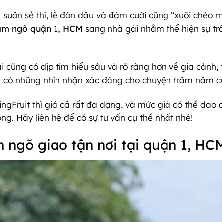
 suôn sẻ thì, lễ đón dâu và đám cưới cũng “xuôi chèo 
dạm ngõ quận 1, HCM
sang nhà gái nhằm thể hiện sự tr
i cũng có dịp tìm hiểu sâu và rõ ràng hơn về gia cảnh, t
i có những nhìn nhận xác đáng cho chuyện trăm năm củ
gFruit thì giá cả rất đa dạng, và mức giá có thể dao đ
ồng. Hãy liên hệ để có sự tư vấn cụ thể nhất nhé!
m ngõ giao tận nơi tại quận 1, HC