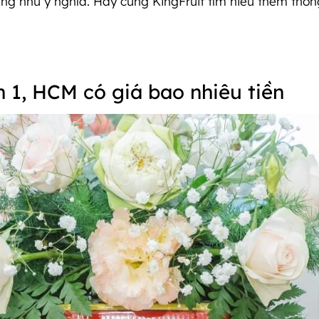
g như ý nghĩa. Hãy cùng KingFruit tìm hiểu thêm thông 
 1, HCM có giá bao nhiêu tiền