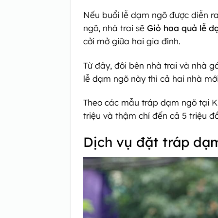
Nếu buổi lễ dạm ngõ được diễn ra
ngõ, nhà trai sẽ
Giỏ hoa quả lễ 
cởi mở giữa hai gia đình.
Từ đây, đôi bên nhà trai và nhà gá
lễ dạm ngõ này thì cả hai nhà mớ
Theo các mẫu tráp dạm ngõ tại Kin
triệu và thậm chí đến cả 5 triệu đ
Dịch vụ đặt tráp dạ