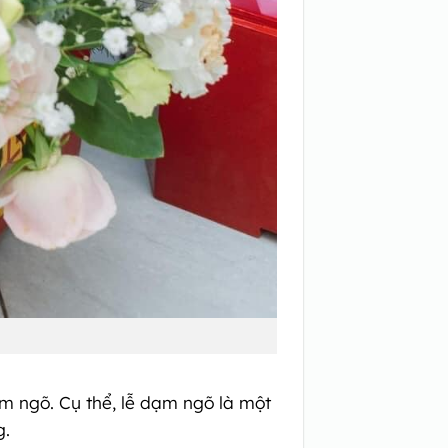
ạm ngõ. Cụ thể, lễ dạm ngõ là một
g.