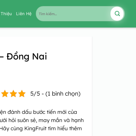
Tìm
i Thiệu
Liên Hệ
kiếm:
 – Đồng Nai
5/5 - (1 bình chọn)
kiện đánh dấu bước tiến mới của
 cưới hỏi suôn sẻ, may mắn và hạnh
 Hãy cùng KingFruit tìm hiểu thêm