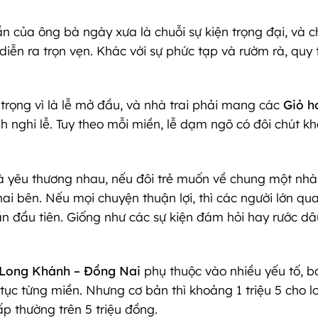
hần của ông bà ngày xưa là chuỗi sự kiện trọng đại, và
iễn ra trọn vẹn. Khác với sự phức tạp và rườm rà, quy 
 trọng vì là lễ mở đầu, và nhà trai phải mang các
Giỏ h
h nghi lễ. Tuy theo mỗi miền, lễ dạm ngõ có đôi chút k
u và yêu thương nhau, nếu đôi trẻ muốn về chung một nh
ẹ hai bên. Nếu mọi chuyện thuận lợi, thì các người lớn q
 đầu tiên. Giống như các sự kiện đám hỏi hay rước dâ
 Long Khánh – Đồng Nai
phụ thuộc vào nhiều yếu tố, ba
ục từng miền. Nhưng cơ bản thì khoảng 1 triệu 5 cho l
cấp thường trên 5 triệu đồng.