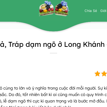
Chia Sẻ
Giớ
ả, Tráp dạm ngõ ở Long Khánh
vô cùng to lớn và ý nghĩa trong cuộc đời mỗi người. Sự 
 sắc. Do đó, tất nhiên bất kì ai cũng muốn có quy trình
, lễ dạm ngõ thì cực kì quan trọng và là bước mở đầu.