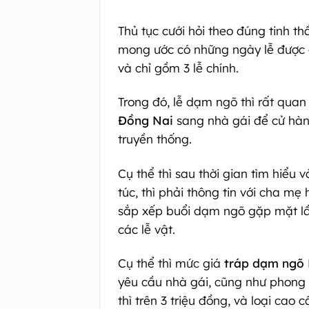
Thủ tục cưới hỏi theo đúng tinh t
mong ước có những ngày lễ được d
và chỉ gồm 3 lễ chính.
Trong đó, lễ dạm ngõ thì rất quan
Đồng Nai
sang nhà gái để cử hàn
truyền thống.
Cụ thể thì sau thời gian tìm hiể
túc, thì phải thông tin với cha m
sắp xếp buổi dạm ngõ gặp mặt lần
các lễ vật.
Cụ thể thì mức giá
tráp dạm ngõ
yêu cầu nhà gái, cũng như phong t
thì trên 3 triệu đồng, và loại cao 