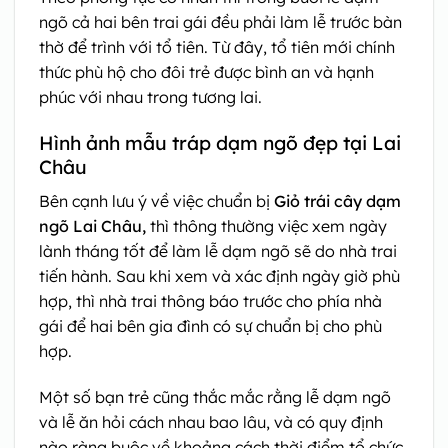
ngõ cả hai bên trai gái đều phải làm lễ trước bàn
thờ để trình với tổ tiên. Từ đây, tổ tiên mới chính
thức phù hộ cho đôi trẻ được bình an và hạnh
phúc với nhau trong tương lai.
Hình ảnh mẫu tráp dạm ngõ đẹp tại Lai
Châu
Bên cạnh lưu ý về việc chuẩn bị
Giỏ trái cây dạm
ngõ Lai Châu,
thì thông thường việc xem ngày
lành tháng tốt để làm lễ dạm ngõ sẽ do nhà trai
tiến hành. Sau khi xem và xác định ngày giờ phù
hợp, thì nhà trai thông báo trước cho phía nhà
gái để hai bên gia đình có sự chuẩn bị cho phù
hợp.
Một số bạn trẻ cũng thắc mắc rằng lễ dạm ngõ
và lễ ăn hỏi cách nhau bao lâu, và có quy định
nào ràng buộc về khoảng cách thời điểm tổ chức