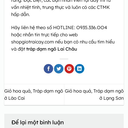
ràng. Đặc biệt, các bạn nhân viên tại đây thì tư
vấn nhiệt tình, trung thực và luôn có các CTMK
hấp dẫn.
Hãy liên hệ theo số HOTLINE: O935.336.OO4
hoặc nhắn tin trực tiếp cho web
shopgiotraicay.com nếu bạn có nhu cầu tìm hiểu
và đặt
tráp dạm ngõ Lai Châu
Giỏ hoa quả, Tráp dạm ngõ
Giỏ hoa quả, Tráp dạm ngõ
ở Lào Cai
ở Lạng Sơn
Để lại một bình luận