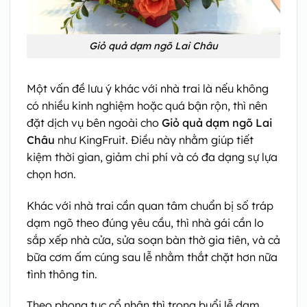
Giỏ quả dạm ngõ Lai Châu
Một vấn đề lưu ý khác với nhà trai là nếu không
có nhiều kinh nghiệm hoặc quá bận rộn, thì nên
đặt dịch vụ bên ngoài cho
Giỏ quả dạm ngõ Lai
Châu
như KingFruit. Điều này nhằm giúp tiết
kiệm thời gian, giảm chi phí và có đa dạng sự lựa
chọn hơn.
Khác với nhà trai cần quan tâm chuẩn bị số tráp
dạm ngõ theo đúng yêu cầu, thì nhà gái cần lo
sắp xếp nhà cửa, sửa soạn bàn thờ gia tiên, và cả
bữa cơm ấm cúng sau lễ nhằm thắt chặt hơn nữa
tình thông tin.
Theo phong tục cổ nhân thì trong buổi lễ dạm