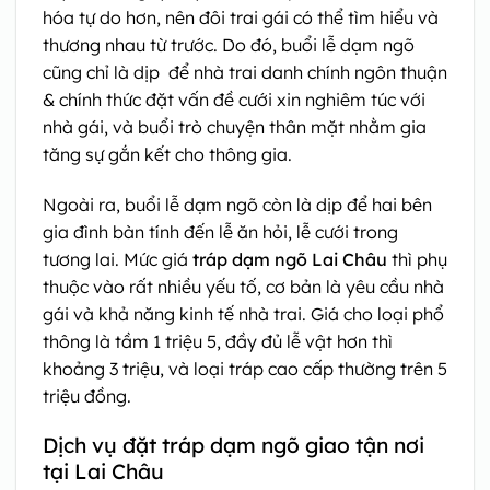
hóa tự do hơn, nên đôi trai gái có thể tìm hiểu và
thương nhau từ trước. Do đó, buổi lễ dạm ngõ
cũng chỉ là dịp để nhà trai danh chính ngôn thuận
& chính thức đặt vấn đề cưới xin nghiêm túc với
nhà gái, và buổi trò chuyện thân mặt nhằm gia
tăng sự gắn kết cho thông gia.
Ngoài ra, buổi lễ dạm ngõ còn là dịp để hai bên
gia đình bàn tính đến lễ ăn hỏi, lễ cưới trong
tương lai. Mức giá
tráp dạm ngõ Lai Châu
thì phụ
thuộc vào rất nhiều yếu tố, cơ bản là yêu cầu nhà
gái và khả năng kinh tế nhà trai. Giá cho loại phổ
thông là tầm 1 triệu 5, đầy đủ lễ vật hơn thì
khoảng 3 triệu, và loại tráp cao cấp thường trên 5
triệu đồng.
Dịch vụ đặt tráp dạm ngõ giao tận nơi
tại Lai Châu