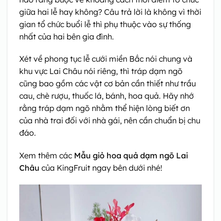
giữa hai lễ hay không? Câu trả lời là không vì thời
gian tổ chức buổi lễ thì phụ thuộc vào sự thống
nhất của hai bên gia đình.
Xét về phong tục lễ cưới miền Bắc nói chung và
khu vực Lai Châu nói riêng, thì tráp dạm ngõ
cũng bao gồm các vật cơ bản cần thiết như trầu
cau, chè rượu, thuốc lá, bánh, hoa quả. Hãy nhớ
rằng tráp dạm ngõ nhằm thể hiện lòng biết ơn
của nhà trai đối với nhà gái, nên cần chuẩn bị chu
đáo.
Xem thêm các
Mẫu giỏ hoa quả dạm ngõ Lai
Châu
của KingFruit ngay bên dưới nhé!