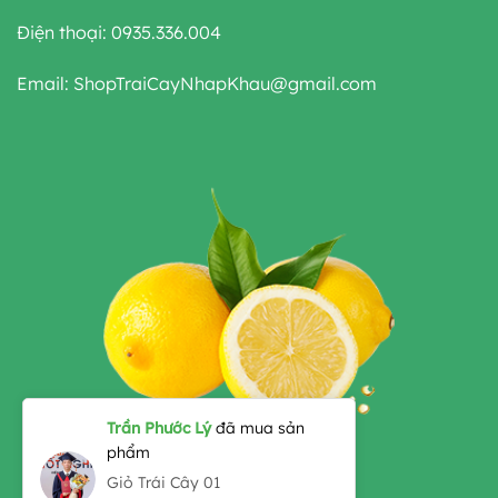
Điện thoại: 0935.336.004
Email: ShopTraiCayNhapKhau@gmail.com
Trần Phước Lý
đã mua sản
phẩm
Giỏ Trái Cây 01