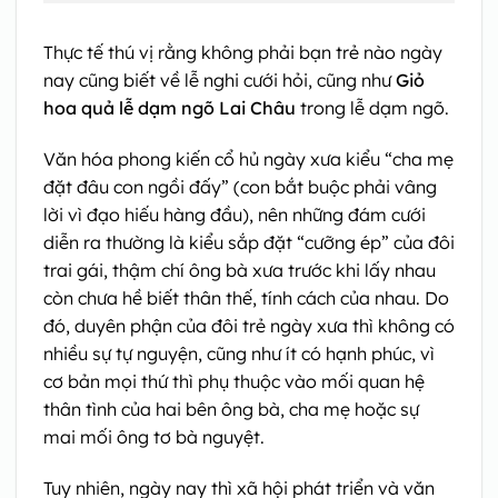
Thực tế thú vị rằng không phải bạn trẻ nào ngày
nay cũng biết về lễ nghi cưới hỏi, cũng như
Giỏ
hoa quả lễ dạm ngõ Lai Châu
trong lễ dạm ngõ.
Văn hóa phong kiến cổ hủ ngày xưa kiểu “cha mẹ
đặt đâu con ngồi đấy” (con bắt buộc phải vâng
lời vì đạo hiếu hàng đầu), nên những đám cưới
diễn ra thường là kiểu sắp đặt “cưỡng ép” của đôi
trai gái, thậm chí ông bà xưa trước khi lấy nhau
còn chưa hề biết thân thế, tính cách của nhau. Do
đó, duyên phận của đôi trẻ ngày xưa thì không có
nhiều sự tự nguyện, cũng như ít có hạnh phúc, vì
cơ bản mọi thứ thì phụ thuộc vào mối quan hệ
thân tình của hai bên ông bà, cha mẹ hoặc sự
mai mối ông tơ bà nguyệt.
Tuy nhiên, ngày nay thì xã hội phát triển và văn