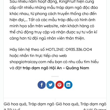
Sau nhiều năm hoạt động, KingFruit hiện cung
cấp rất nhiều những mẫu tráp dạm ngõ độc đáo
khác nhau, từ phong cách truyền thống cho đến
hiện đại,… Tất cả các mẫu tráp đều có hình ảnh
minh họa sẵn trên website, nên khách hàng có
thể chủ động truy cập và nhận được sự tư vấn kĩ
càng hơn từ đội ngũ nhân viên thân thiện.
Hãy liên hệ theo số HOTLINE: O935.336.OO4
hoặc nhắn tin trực tiếp cho web
shopgiotraicay.com nếu bạn có nhu cầu tìm hiểu
và đặt
tráp dạm ngõ Hội An – Quảng Nam
Giỏ hoa quả, Tráp dạm ngõ
Giỏ hoa quả, Tráp dạm ngõ