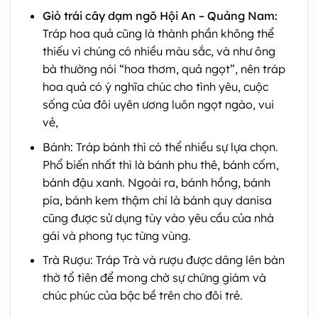
Giỏ trái cây dạm ngõ Hội An – Quảng Nam:
Tráp hoa quả cũng là thành phần không thể
thiếu vì chúng có nhiều màu sắc, và như ông
bà thường nói “hoa thơm, quả ngọt”, nên tráp
hoa quả có ý nghĩa chúc cho tình yêu, cuộc
sống của đôi uyên ương luôn ngọt ngào, vui
vẻ,
Bánh: Tráp bánh thì có thể nhiều sự lựa chọn.
Phổ biến nhất thì là bánh phu thê, bánh cốm,
bánh đậu xanh. Ngoài ra, bánh hồng, bánh
pía, bánh kem thậm chí là bánh quy danisa
cũng được sử dụng tùy vào yêu cầu của nhà
gái và phong tục từng vùng.
Trà Rượu: Tráp Trà và rượu được dâng lên bàn
thờ tổ tiên để mong chờ sự chứng giám và
chúc phúc của bậc bề trên cho đôi trẻ.