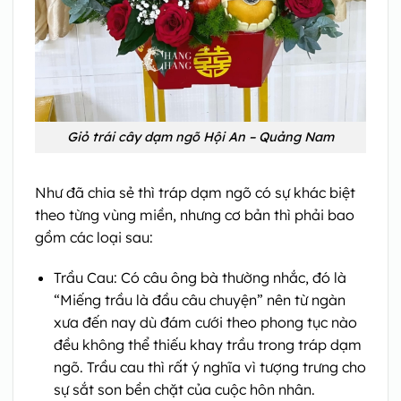
Giỏ trái cây dạm ngõ Hội An – Quảng Nam
Như đã chia sẻ thì tráp dạm ngõ có sự khác biệt
theo từng vùng miền, nhưng cơ bản thì phải bao
gồm các loại sau:
Trầu Cau: Có câu ông bà thường nhắc, đó là
“Miếng trầu là đầu câu chuyện” nên từ ngàn
xưa đến nay dù đám cưới theo phong tục nào
đều không thể thiếu khay trầu trong tráp dạm
ngõ. Trầu cau thì rất ý nghĩa vì tượng trưng cho
sự sắt son bền chặt của cuộc hôn nhân.