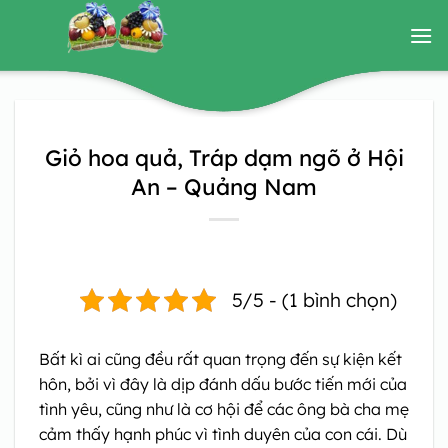
Bỏ
qua
nội
dung
Giỏ hoa quả, Tráp dạm ngõ ở Hội
An – Quảng Nam
5/5 - (1 bình chọn)
Bất kì ai cũng đều rất quan trọng đến sự kiện kết
hôn, bởi vì đây là dịp đánh dấu bước tiến mới của
tình yêu, cũng như là cơ hội để các ông bà cha mẹ
cảm thấy hạnh phúc vì tình duyên của con cái. Dù