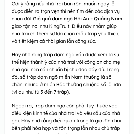
Gợi ý rằng nếu nhà trai bận rộn, muốn ngày lễ
được diễn ra trọn vẹn thì nên tìm đến các dịch vụ
nhận đặt
Giỏ quả dạm ngõ Hội An – Quảng Nam
giao tận nơi như KingFruit. Điều này nhằm giúp
nhà trai có thêm sự lựa chọn mẫu tráp yêu thích,
và tiết kiệm cả thời gian lẫn công sức.
Hãy nhớ rằng tráp dạm ngõ vốn được xem là sự
thể hiện thành ý của nhà trai với công ơn cha mẹ
nhà gái, nên cần chuẩn bị chu đáo đầy đủ. Trong
đó, số tráp dạm ngõ miền Nam thường là số
chẵn, nhưng ở miền Bắc thường chuộng số lẻ hơn
(ví dụ như từ 5 đến 7 tráp).
Ngoài ra, tráp dạm ngõ còn phải tùy thuộc vào
điều kiện kinh tế của nhà trai và yêu cầu của nhà
gái. Hãy nhớ rằng điều quan trọng là gia đình hai
bên phải hòa hợp và tôn trọng lẫn nhau chứ tráp