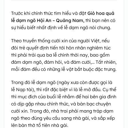
Trước khi chính thức tìm hiểu và đặt
Giỏ hoa quả
lễ dạm ngõ Hội An – Quảng Nam,
thì bạn nên có
sự hiểu biết nhất định về lễ dạm ngõ nói chung.
Theo truyền thống cưới xin của người Việt, nếu
đôi trẻ quyết định tiến tới hôn nhân nghiêm túc
thì phải trải qua ba lễ chính thời nay, bao gồm
đám dạm ngõ, đám hỏi, và đám cưới,… Tất nhiên,
mỗi đám đều có những lễ vật bắt buộc đặc trưng.
Trong đó lễ dạm ngõ (ngày xưa còn được gọi là
lễ Nạp tài), thì rất đặc biệt vì là lễ mở đầu. Cụ thể
thì mục đích của buổi lễ nhằm để hai bên gia đình
có dịp gặp nhau chính thức, và bàn bạc chuyện
cưới xin. Trong đó, nhà trai phải mang tráp dạm
ngõ theo đúng yêu cầu sang nhà gái, và sắp xếp
lên bàn thờ tổ tiên nhà gái.