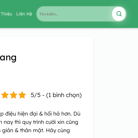
Tìm
i Thiệu
Liên Hệ
kiếm:
iang
5/5 - (1 bình chọn)
p điệu hiện đại & hối hả hơn. Dù
 nay thì quy trình cưới xin cũng
n giản & thân mật. Hãy cùng