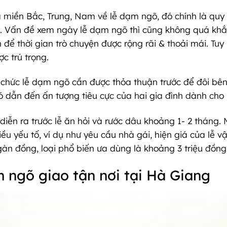
miền Bắc, Trung, Nam về lễ dạm ngõ, đó chính là quy t
c . Vấn đề xem ngày lễ dạm ngõ thì cũng không quá khắt
để thời gian trò chuyện được rộng rãi & thoải mái. Tuy 
ợc trú trọng.
tổ chức lễ dạm ngõ cần được thỏa thuận trước để đôi bê
 dẫn đến ấn tượng tiêu cực của hai gia đình dành cho 
iễn ra trước lễ ăn hỏi và rước dâu khoảng 1- 2 tháng.
u yếu tố, ví dụ như yêu cầu nhà gái, hiện giá của lễ vật
àn đồng, loại phổ biến ưa dùng là khoảng 3 triệu đồng, 
m ngõ giao tận nơi tại Hà Giang