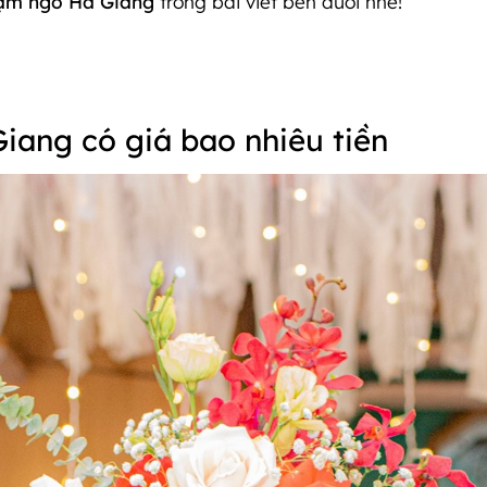
dạm ngõ Hà Giang
trong bài viết bên dưới nhé!
iang có giá bao nhiêu tiền