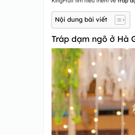
KingFruit tìm hiểu thêm về
tráp 
Nội dung bài viết
Tráp dạm ngõ ở Hà G