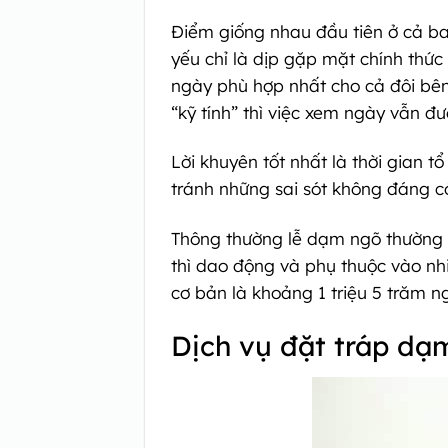
Điểm giống nhau đầu tiên ở cả ba 
yếu chỉ là dịp gặp mặt chính thứ
ngày phù hợp nhất cho cả đôi bên 
“kỹ tính” thì việc xem ngày vẫn đư
Lời khuyên tốt nhất là thời gian 
tránh những sai sót không đáng có
Thông thường lễ dạm ngõ thường d
thì dao động và phụ thuộc vào nhiề
cơ bản là khoảng 1 triệu 5 trăm ng
Dịch vụ đặt tráp dạ