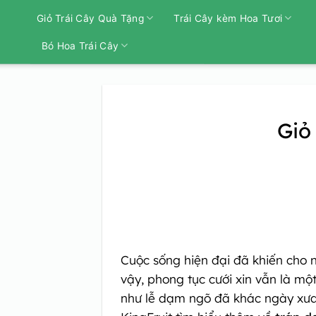
Bỏ
Giỏ Trái Cây Quà Tặng
Trái Cây kèm Hoa Tươi
qua
nội
Bó Hoa Trái Cây
dung
Giỏ
Cuộc sống hiện đại đã khiến cho n
vậy, phong tục cưới xin vẫn là một
như lễ dạm ngõ đã khác ngày xưa 