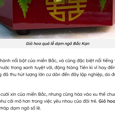
Giỏ hoa quả lễ dạm ngõ Bắc Kạn
hành nổi bật của miền Bắc, và cũng đặc biệt nổi tiếng 
ước trong xanh tuyệt vời, động Nàng Tiên kì vĩ hay đền
g đã thu hút lượng lớn cư dân đến đây lập nghiệp, do đ
cưới xin của miền Bắc, nhưng cũng hòa vào xu thế chung
hư cởi mở hơn trong việc yêu nhau của đôi trẻ.
Giỏ hoa
 tráp dạm ngõ số lẽ.