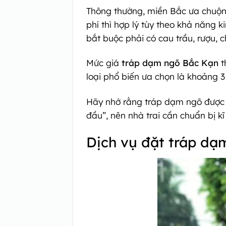
Thông thường, miền Bắc ưa chuộng
phí thì hợp lý tùy theo khả năng 
bắt buộc phải có cau trầu, rượu, c
Mức giá
tráp dạm ngõ Bắc Kạn
t
loại phổ biến ưa chọn là khoảng 3 
Hãy nhớ rằng tráp dạm ngõ được 
đầu”, nên nhà trai cần chuẩn bị k
Dịch vụ đặt tráp dạm