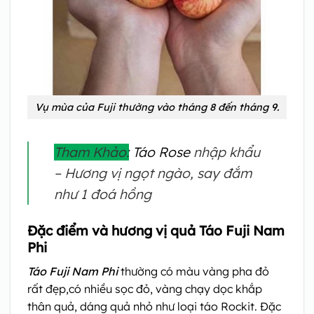
Vụ mùa của Fuji thường vào tháng 8 đến tháng 9.
Tham Khảo:
Táo Rose
nhập khẩu
– Hương vị ngọt ngào, say đắm
như 1 đoá hồng
Đặc điểm và hương vị quả Táo Fuji Nam
Phi
Táo Fuji Nam Phi
thường có màu vàng pha đỏ
rất đẹp,có nhiều sọc đỏ, vàng chạy dọc khắp
thân quả, dáng quả nhỏ như loại táo Rockit. Đặc