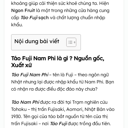
khoảng giúp cải thiện sức khoẻ chúng ta. Hiện
Ngon Fruit
là một trong những cửa hàng cung
cấp
Táo Fuji
sạch
và chất lượng chuẩn nhập
khẩu.
Nội dung bài viết
Táo Fuji Nam Phi là gì ? Nguồn gốc,
Xuất xứ
Táo Fuji Nam Phi
– tên là Fuji – theo ngôn ngữ
Nhật nhưng lại được nhập khẩu từ Nam Phi. Bạn
có nhận ra được điều độc đáo này chưa?
Táo Nam Phi
được ra đời tại Trạm nghiên cứu
Tohoku – thị trấn Fujisaki, Aomori, Nhật Bản vào
1930. Tên gọi của táo bắt nguồn từ tên của thị
trấn Fujisaki – nơi
Táo Fuji
được trồng đầu tiên.