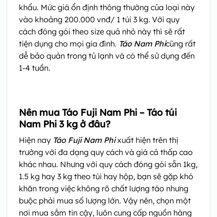
khẩu. Mức giá ổn định thông thường của loại này
vào khoảng 200.000 vnđ/ 1 túi 3 kg. Với quy
cách đóng gói theo size quả nhỏ này thì sẽ rất
tiện dụng cho mọi gia đình.
Táo Nam Phi
cũng rất
dễ bảo quản trong tủ lạnh và có thể sử dụng đến
1-4 tuần.
Nên mua Táo Fuji Nam Phi – Táo túi
Nam Phi 3 kg ở đâu?
Hiện nay
Táo Fuji Nam Phi
xuất hiện trên thị
trường với đa dạng quy cách và giá cả thấp cao
khác nhau. Nhưng với quy cách đóng gói sẵn 1kg,
1.5 kg hay 3 kg theo túi hay hộp, bạn sẽ gặp khó
khăn trong việc không rõ chất lượng táo nhưng
buộc phải mua số lượng lớn. Vậy nên, chọn một
nơi mua sắm tin cậy, luôn cung cấp nguồn hàng