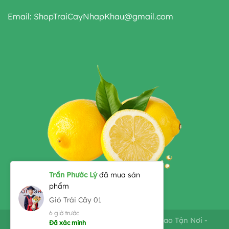
Email: ShopTraiCayNhapKhau@gmail.com
Copyright 2026 ©
Shop Giỏ Trái Cây - Giao Tận Nơi -