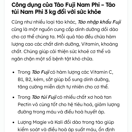
Công dụng của Táo Fuji Nam Phi – Táo
túi Nam Phi 3 kg đối với sức khỏe
Cũng như nhiều loại táo khác,
Táo nhập khẩu Fuji
cũng là một nguồn cung cấp dinh dưỡng dồi dào
cho cơ thể chúng ta. Mỗi quả táo đều chứa hàm
lượng cao các chất dinh dưỡng, Vitamin, khoáng
chất. Chúng giúp cải thiện sức khoẻ cơ thể và
ngăn chặn một số bệnh tật khó chữa.
Trong
Táo Fuji
có hàm lượng các Vitamin C,
B1, B2, kém, sắt giúp bổ sung dinh dưỡng,
tăng cường miễn dịch tự nhiên cho cơ thể.
Trong
Táo túi Fuji
có nhiều chất xơ hoà tan
Pectin vô cùng tốt cho hệ tiêu hoá, giảm lượng
đường trong máu và điều hoà huyết áp.
Lượng Magie và Kali đồi dào trong táo giúp
kiểm soát và điều hoà áp suất máu, ổn định