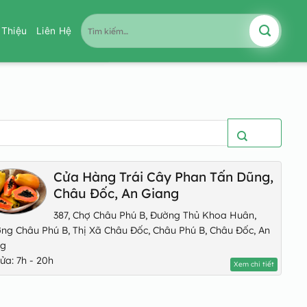
Tìm
i Thiệu
Liên Hệ
kiếm:
Tìm
Cửa Hàng Trái Cây Phan Tấn Dũng,
Châu Đốc, An Giang
387, Chợ Châu Phú B, Đường Thủ Khoa Huân,
ng Châu Phú B, Thị Xã Châu Đốc, Châu Phú B, Châu Đốc, An
ng
ửa: 7h - 20h
Xem chi tiết