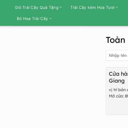
Bỏ
Giỏ Trái Cây Quà Tặng
Trái Cây kèm Hoa Tươi
qua
nội
Bó Hoa Trái Cây
dung
Toàn
Tìm
kiếm:
Cửa hàn
Giang
vị trí bả
Mở cửa: 8