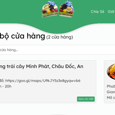
Chia Sẻ
Giớ
 bộ cửa hàng
(2 cửa hàng)
g trái cây Minh Phát, Châu Đốc, An
n đồ: https://goo.gl/maps/U9kJY5z3x8gyqwvb6
h - 20h
Phườ
Gia
Mở c
Xem chi tiết