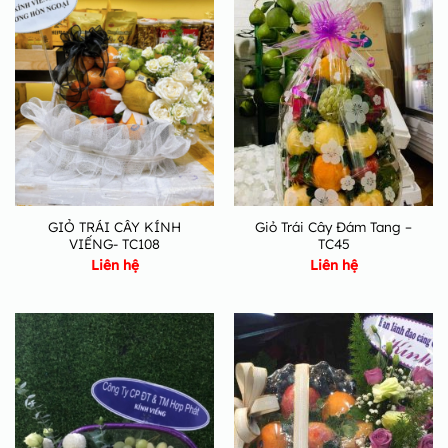
GIỎ TRÁI CÂY KÍNH
Giỏ Trái Cây Đám Tang –
VIẾNG- TC108
TC45
Liên hệ
Liên hệ