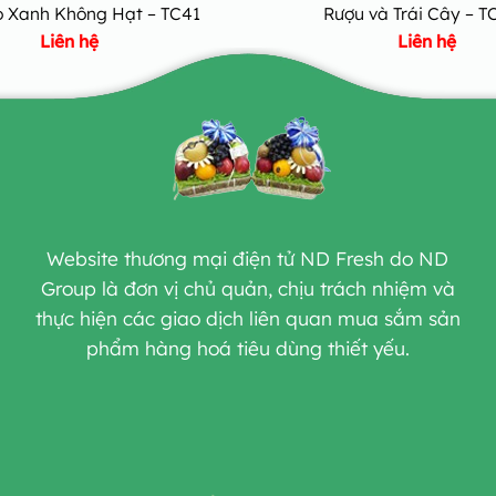
o Xanh Không Hạt – TC41
Rượu và Trái Cây – T
Liên hệ
Liên hệ
Website thương mại điện tử ND Fresh do ND
Group là đơn vị chủ quản, chịu trách nhiệm và
thực hiện các giao dịch liên quan mua sắm sản
phẩm hàng hoá tiêu dùng thiết yếu.