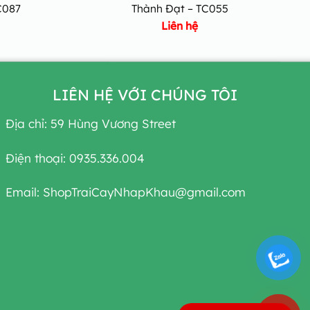
C087
Thành Đạt – TC055
Liên hệ
LIÊN HỆ VỚI CHÚNG TÔI
Địa chỉ: 59 Hùng Vương Street
Điện thoại: 0935.336.004
Email: ShopTraiCayNhapKhau@gmail.com