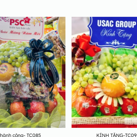
Thành công- TC085
KÍNH TẶNG-TC09