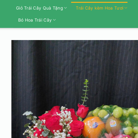
Bỏ
Giỏ Trái Cây Quà Tặng
Trái Cây kèm Hoa Tươi
qua
nội
Bó Hoa Trái Cây
dung