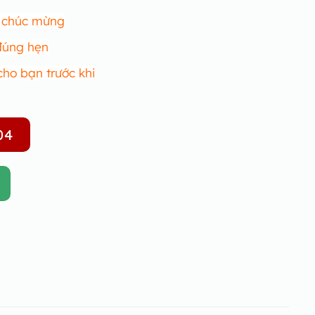
r chúc mừng
 đúng hẹn
cho bạn trước khi
04