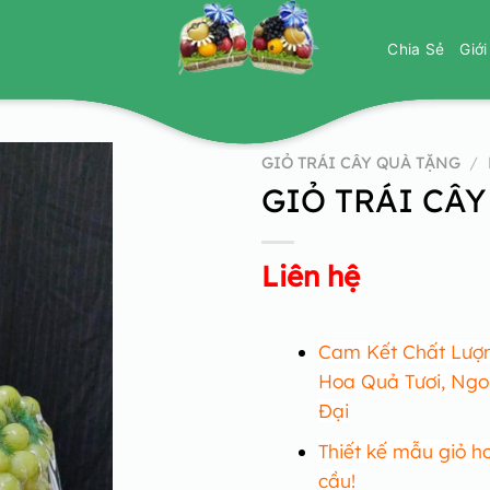
Chia Sẻ
Giớ
GIỎ TRÁI CÂY QUÀ TẶNG
/
GIỎ TRÁI CÂY
Liên hệ
Cam Kết Chất Lượn
Hoa Quả Tươi, Ngo
Đại
Thiết kế mẫu giỏ h
cầu!