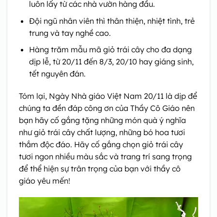
luôn lấy từ các nhà vườn hàng đầu.
Đội ngũ nhân viên thì thân thiện, nhiệt tình, trẻ
trung và tay nghề cao.
Hàng trăm mẫu mã giỏ trái cây cho đa dạng
dịp lễ, từ 20/11 đến 8/3, 20/10 hay giáng sinh,
tết nguyên đán.
Tóm lại, Ngày Nhà giáo Việt Nam 20/11 là dịp để
chúng ta đền đáp công ơn của Thầy Cô Giáo nên
bạn hãy cố gắng tặng những món quà ý nghĩa
như giỏ trái cây chất lượng, những bó hoa tươi
thắm độc đáo. Hãy cố gắng chọn giỏ trái cây
tươi ngon nhiều màu sắc và trang trí sang trọng
để thể hiện sự trân trọng của bạn với thầy cô
giáo yêu mến!