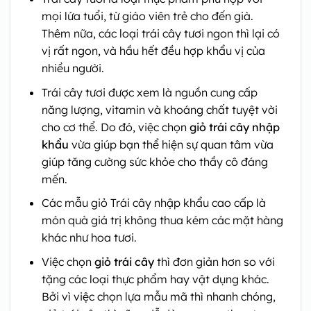
mọi lứa tuổi, từ giáo viên trẻ cho đến già.
Thêm nữa, các loại trái cây tươi ngon thì lại có
vị rất ngon, và hầu hết đều hợp khẩu vị của
nhiều người.
Trái cây tươi được xem là nguồn cung cấp
năng lượng, vitamin và khoáng chất tuyệt vời
cho cơ thể. Do đó, việc chọn
giỏ trái cây nhập
khẩu
vừa giúp bạn thể hiện sự quan tâm vừa
giúp tăng cường sức khỏe cho thầy cô đáng
mến.
Các mẫu giỏ Trái cây nhập khẩu cao cấp là
món quà giá trị không thua kém các mặt hàng
khác như hoa tươi.
Việc chọn
giỏ trái cây
thì đơn giản hơn so với
tặng các loại thực phẩm hay vật dụng khác.
Bởi vì việc chọn lựa mẫu mã thì nhanh chóng,