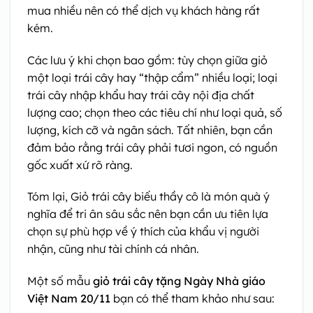
mua nhiều nên có thể dịch vụ khách hàng rất
kém.
Các lưu ý khi chọn
bao gồm: tùy chọn giữa giỏ
một loại trái cây hay “thập cẩm” nhiều loại; loại
trái cây nhập khẩu hay trái cây nội địa chất
lượng cao; chọn theo các tiêu chí như loại quả, số
lượng, kích cỡ và ngân sách. Tất nhiên, bạn cần
đảm bảo rằng trái cây phải tươi ngon, có nguồn
gốc xuất xứ rõ ràng.
Tóm lại, Giỏ trái cây biếu thầy cô là món quà ý
nghĩa để tri ân sâu sắc nên bạn cần ưu tiên lựa
chọn sự phù hợp về ý thích của khẩu vị người
nhận, cũng như tài chính cá nhân.
Một số mẫu
giỏ trái cây tặng Ngày Nhà giáo
Việt Nam 20/11
bạn có thể tham khảo như sau: