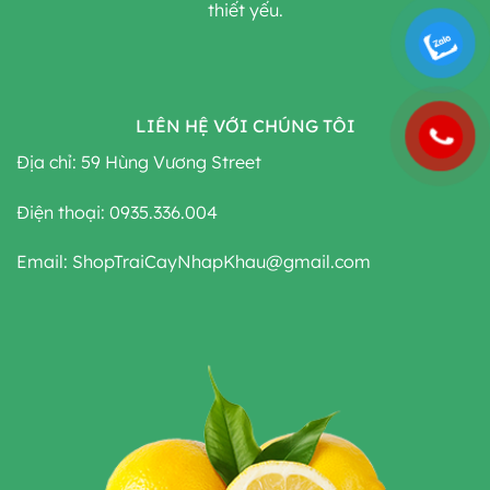
thiết yếu.
LIÊN HỆ VỚI CHÚNG TÔI
Địa chỉ: 59 Hùng Vương Street
Điện thoại: 0935.336.004
Email: ShopTraiCayNhapKhau@gmail.com