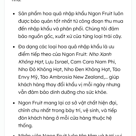
Sản phẩm hoa quả nhập khẩu Ngon Fruit luôn
được bảo quản tốt nhất từ công đoạn thu mua
đến nhập khẩu và phân phối. Chúng tôi đảm
bảo nguồn gốc, xuất xứ của từng loại trái cây.
Đa dạng các loại hoa quả nhập khẩu là ưu
điểm tiếp theo của Ngon Fruit:
Nho Xanh
Không Hạt
, Lựu Israel, Cam Cara Nam Phi,
Nho Đỏ Không Hạt, Nho Đen Không Hạt, Táo
Envy Mỹ, Táo Ambrosia New Zealand,… giúp
khách hàng thay đổi khẩu vị mỗi ngày nhưng
vẫn đảm bảo dinh dưỡng cho sức khỏe.
Ngon Fruit mang lại cơ sở vật chất hiện đại,
chỉnh chu nhất trong bày trí, vệ sinh, và tiếp
đón khách hàng ở mỗi cửa hàng thuộc hệ
thống.
Nhân viên Ngon Fruit luôn tận tâm và tươi vui