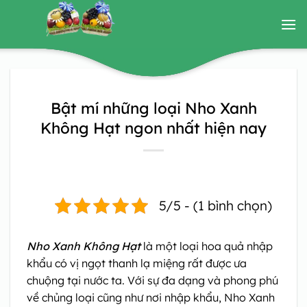
Bỏ
qua
nội
dung
Bật mí những loại Nho Xanh
Không Hạt ngon nhất hiện nay
5/5 - (1 bình chọn)
Nho Xanh Không Hạt
là một loại hoa quả nhập
khẩu có vị ngọt thanh lạ miệng rất được ưa
chuộng tại nước ta. Với sự đa dạng và phong phú
về chủng loại cũng như nơi nhập khẩu, Nho Xanh