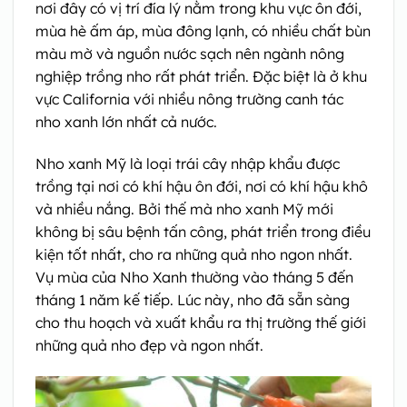
nơi đây có vị trí đía lý nằm trong khu vực ôn đới,
mùa hè ấm áp, mùa đông lạnh, có nhiều chất bùn
màu mờ và nguồn nước sạch nên ngành nông
nghiệp trồng nho rất phát triển. Đặc biệt là ở khu
vực California với nhiều nông trường canh tác
nho xanh lớn nhất cả nước.
Nho xanh Mỹ là loại trái cây nhập khẩu được
trồng tại nơi có khí hậu ôn đới, nơi có khí hậu khô
và nhiều nắng. Bởi thế mà nho xanh Mỹ mới
không bị sâu bệnh tấn công, phát triển trong điều
kiện tốt nhất, cho ra những quả nho ngon nhất.
Vụ mùa của Nho Xanh thường vào tháng 5 đến
tháng 1 năm kế tiếp. Lúc này, nho đã sẵn sàng
cho thu hoạch và xuất khẩu ra thị trường thế giới
những quả nho đẹp và ngon nhất.