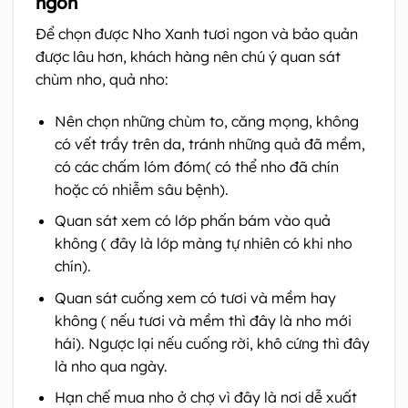
ngon
Để chọn được Nho Xanh tươi ngon và bảo quản
được lâu hơn, khách hàng nên chú ý quan sát
chùm nho, quả nho:
Nên chọn những chùm to, căng mọng, không
có vết trầy trên da, tránh những quả đã mềm,
có các chấm lóm đóm( có thể nho đã chín
hoặc có nhiễm sâu bệnh).
Quan sát xem có lớp phấn bám vào quả
không ( đây là lớp màng tự nhiên có khi nho
chín).
Quan sát cuống xem có tươi và mềm hay
không ( nếu tươi và mềm thì đây là nho mới
hái). Ngược lại nếu cuống rời, khô cứng thì đây
là nho qua ngày.
Hạn chế mua nho ở chợ vì đây là nơi dễ xuất