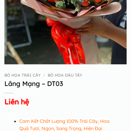
BÓ HOA TRÁI CÂY
/
BÓ HOA DÂU TÂY
Lãng Mạng – DT03
Liên hệ
Cam Kết Chất Lượng 100% Trái Cây, Hoa
Quả Tươi, Ngon, Sang Trọng, Hiện Đại