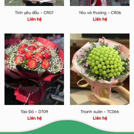
Tình yêu đầu – CR07
Yêu và thương – CR06
Liên hệ
Liên hệ
Táo Đỏ – DT09
Thanh xuân – TC066
Liên hệ
Liên hệ