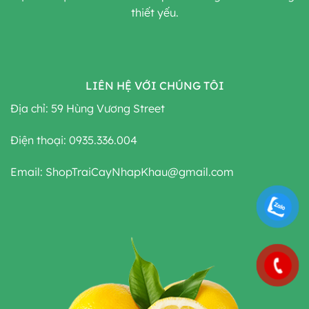
thiết yếu.
LIÊN HỆ VỚI CHÚNG TÔI
Địa chỉ: 59 Hùng Vương Street
Điện thoại: 0935.336.004
Email: ShopTraiCayNhapKhau@gmail.com