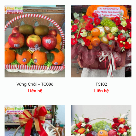
Vững Chãi – TC086
TC102
Liên hệ
Liên hệ