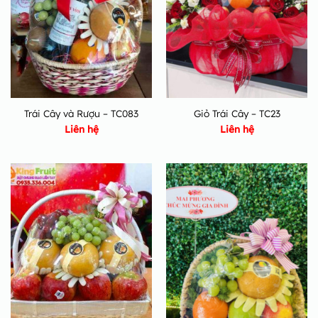
Trái Cây và Rượu – TC083
Giỏ Trái Cây – TC23
Liên hệ
Liên hệ