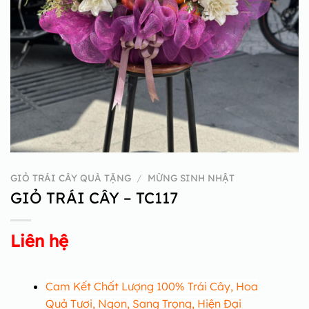
GIỎ TRÁI CÂY QUÀ TẶNG
/
MỪNG SINH NHẬT
GIỎ TRÁI CÂY – TC117
Liên hệ
Cam Kết Chất Lượng 100% Trái Cây, Hoa
Quả Tươi, Ngon, Sang Trọng, Hiện Đại