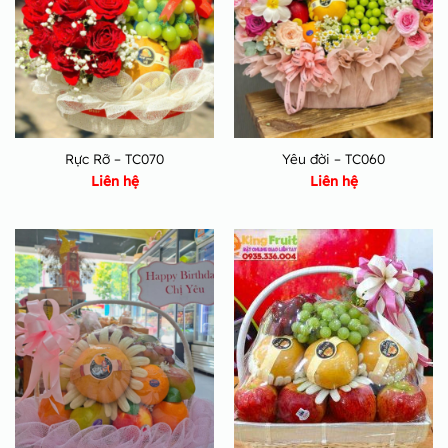
Rực Rỡ – TC070
Yêu đời – TC060
Liên hệ
Liên hệ