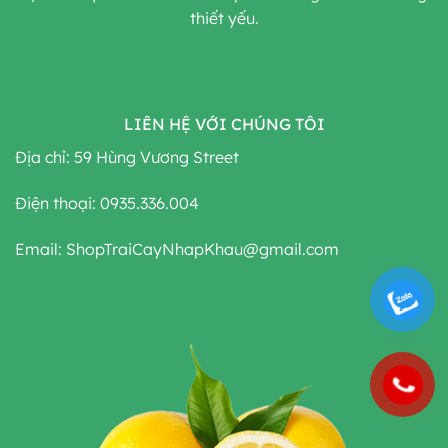
thiết yếu.
LIÊN HỆ VỚI CHÚNG TÔI
Địa chỉ: 59 Hùng Vương Street
Điện thoại: 0935.336.004
Email: ShopTraiCayNhapKhau@gmail.com