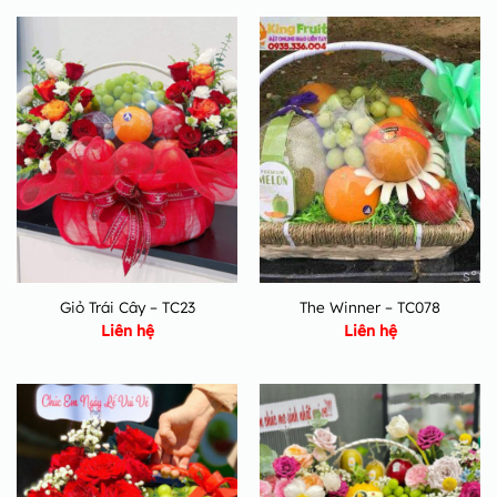
Giỏ Trái Cây – TC23
The Winner – TC078
Liên hệ
Liên hệ