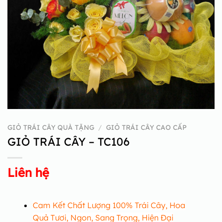
GIỎ TRÁI CÂY QUÀ TẶNG
/
GIỎ TRÁI CÂY CAO CẤP
GIỎ TRÁI CÂY – TC106
Liên hệ
Cam Kết Chất Lượng 100% Trái Cây, Hoa
Quả Tươi, Ngon, Sang Trọng, Hiện Đại