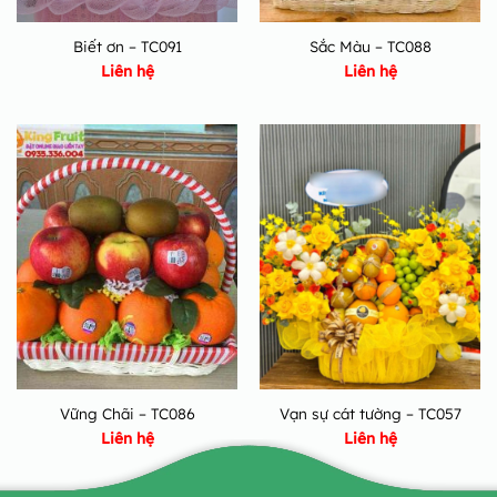
Biết ơn – TC091
Sắc Màu – TC088
Liên hệ
Liên hệ
Vững Chãi – TC086
Vạn sự cát tường – TC057
Liên hệ
Liên hệ